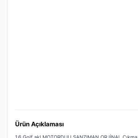
Ürün Açıklaması
1,6 Golf akl MOTORDUU ŞANZIMAN ORJİNAL Çıkma