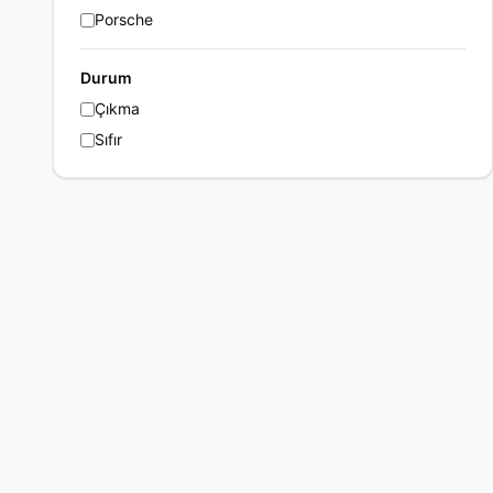
Porsche
Durum
Çıkma
Sıfır