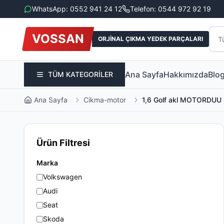
WhatsApp: 0552 941 24 12
Telefon: 0544 972 92 19
VOSSAN
ORJİNAL ÇIKMA YEDEK PARÇALARI
Ana Sayfa
Hakkımızda
Blo
TÜM KATEGORİLER
Ana Sayfa
Cikma-motor
1,6 Golf akl MOTORDU
Ürün Filtresi
Marka
Volkswagen
Audi
Seat
Skoda