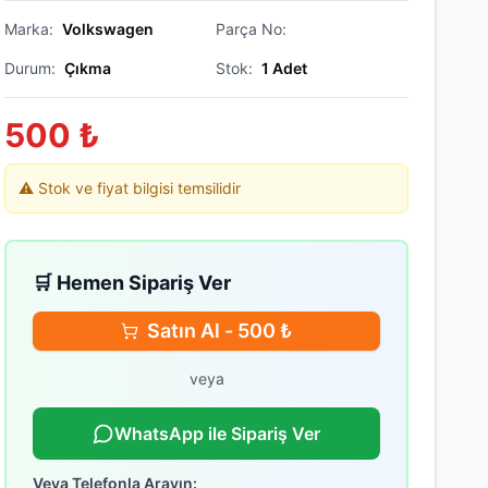
Marka:
Volkswagen
Parça No:
Durum:
Çıkma
Stok:
1
Adet
500
₺
⚠️ Stok ve fiyat bilgisi temsilidir
🛒 Hemen Sipariş Ver
Satın Al -
500
₺
veya
WhatsApp ile Sipariş Ver
Veya Telefonla Arayın: