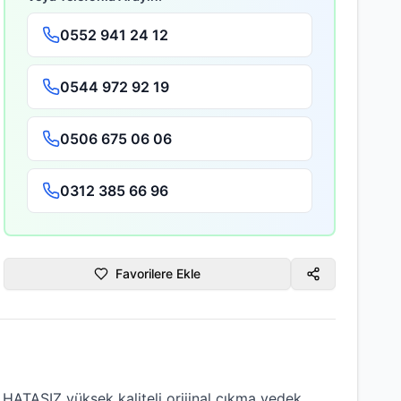
0552 941 24 12
0544 972 92 19
0506 675 06 06
0312 385 66 96
Favorilere Ekle
 HATASIZ
yüksek kaliteli
orijinal çıkma
yedek