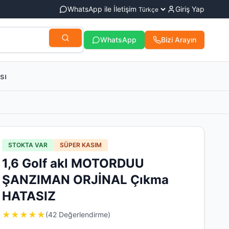
WhatsApp ile İletişim
Giriş Yap
WhatsApp
Bizi Arayın
sı
STOKTA VAR
SÜPER KASIM
1,6 Golf akl MOTORDUU
ŞANZIMAN ORJİNAL Çıkma
HATASIZ
★
★
★
★
★
(42 Değerlendirme)