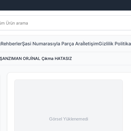
g
Rehberler
Şasi Numarasıyla Parça Ara
İletişim
Gizlilik Politika
U ŞANZIMAN ORJİNAL Çıkma HATASIZ