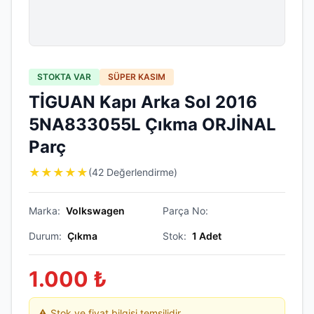
STOKTA VAR
SÜPER KASIM
TİGUAN Kapı Arka Sol 2016
5NA833055L Çıkma ORJİNAL
Parç
★
★
★
★
★
(42 Değerlendirme)
Marka:
Volkswagen
Parça No:
Durum:
Çıkma
Stok:
1
Adet
1.000
₺
⚠️ Stok ve fiyat bilgisi temsilidir