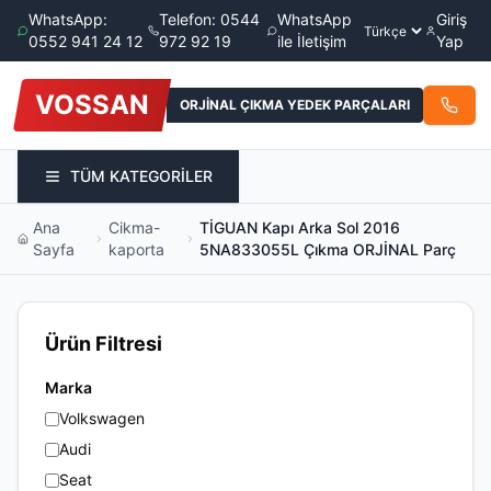
WhatsApp:
Telefon: 0544
WhatsApp
Giriş
0552 941 24 12
972 92 19
ile İletişim
Yap
VOSSAN
ORJİNAL ÇIKMA YEDEK PARÇALARI
TÜM KATEGORİLER
Ana
Cikma-
TİGUAN Kapı Arka Sol 2016
Sayfa
kaporta
5NA833055L Çıkma ORJİNAL Parç
Ürün Filtresi
Marka
Volkswagen
Audi
Seat