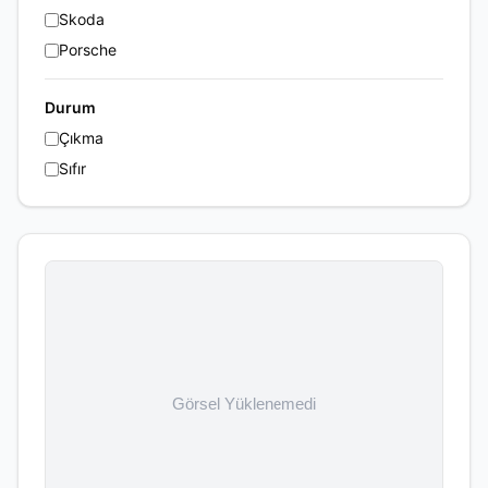
Skoda
Porsche
Durum
Çıkma
Sıfır