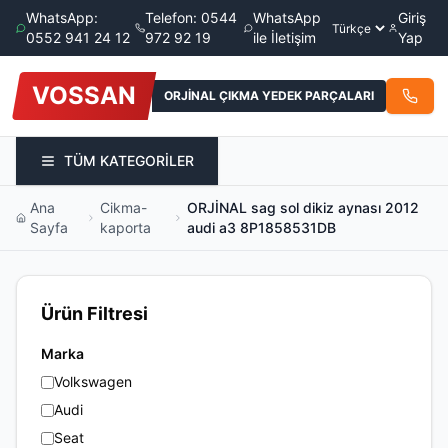
WhatsApp:
Telefon: 0544
WhatsApp
Giriş
0552 941 24 12
972 92 19
ile İletişim
Yap
VOSSAN
ORJİNAL ÇIKMA YEDEK PARÇALARI
TÜM KATEGORİLER
Ana
Cikma-
ORJİNAL sag sol dikiz aynası 2012
Sayfa
kaporta
audi a3 8P1858531DB
Ürün Filtresi
Marka
Volkswagen
Audi
Seat