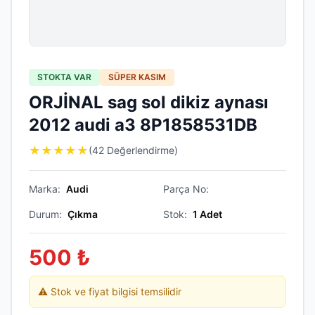
STOKTA VAR
SÜPER KASIM
ORJİNAL sag sol dikiz aynası
2012 audi a3 8P1858531DB
★
★
★
★
★
(42 Değerlendirme)
Marka:
Audi
Parça No:
Durum:
Çıkma
Stok:
1
Adet
500
₺
⚠️ Stok ve fiyat bilgisi temsilidir