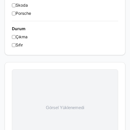
Skoda
Porsche
Durum
Çıkma
Sıfır