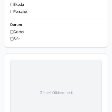
Skoda
Porsche
Durum
Çıkma
Sıfır