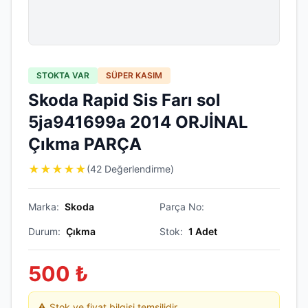
STOKTA VAR
SÜPER KASIM
Skoda Rapid Sis Farı sol
5ja941699a 2014 ORJİNAL
Çıkma PARÇA
★
★
★
★
★
(42 Değerlendirme)
Marka:
Skoda
Parça No:
Durum:
Çıkma
Stok:
1
Adet
500
₺
⚠️ Stok ve fiyat bilgisi temsilidir