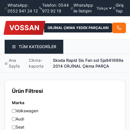
WhatsApp:
Telefon: 0544
WhatsApp
Giriş
0552 941 24 12
972 92 19
ile İletişim
Yap
VOSSAN
ORJİNAL ÇIKMA YEDEK PARÇALARI
TÜM KATEGORİLER
Ana
Cikma-
Skoda Rapid Sis Farı sol 5ja941699a
Sayfa
kaporta
2014 ORJİNAL Çıkma PARÇA
Ürün Filtresi
Marka
Volkswagen
Audi
Seat