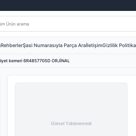
g
Rehberler
Şasi Numarasıyla Parça Ara
İletişim
Gizlilik Politika
liyet kemeri 6R4857705D ORJİNAL