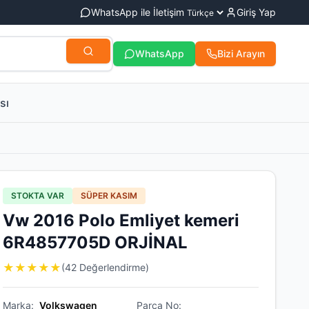
WhatsApp ile İletişim
Giriş Yap
WhatsApp
Bizi Arayın
sı
STOKTA VAR
SÜPER KASIM
Vw 2016 Polo Emliyet kemeri
6R4857705D ORJİNAL
★
★
★
★
★
(42 Değerlendirme)
Marka:
Volkswagen
Parça No: