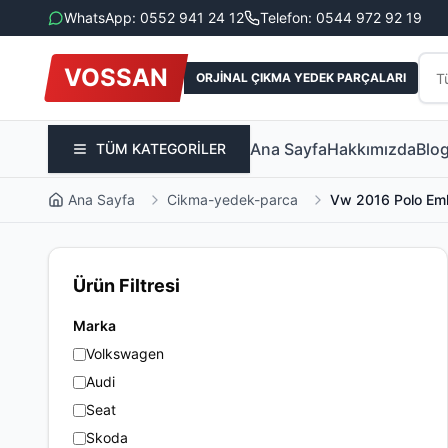
WhatsApp: 0552 941 24 12
Telefon: 0544 972 92 19
VOSSAN
ORJİNAL ÇIKMA YEDEK PARÇALARI
Ana Sayfa
Hakkımızda
Blo
TÜM KATEGORİLER
Ana Sayfa
Cikma-yedek-parca
Vw 2016 Polo Em
Ürün Filtresi
Marka
Volkswagen
Audi
Seat
Skoda