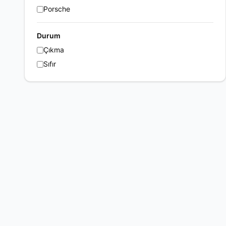
Porsche
Durum
Çıkma
Sıfır