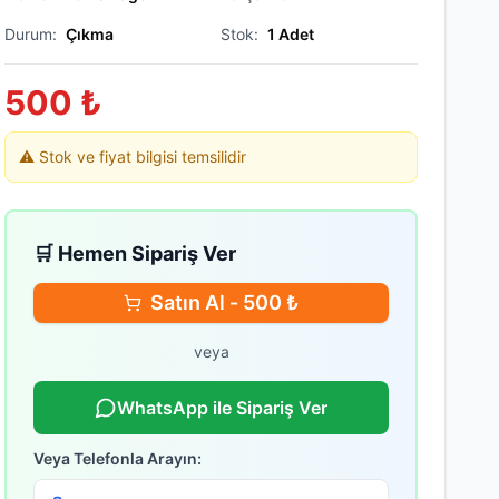
Durum:
Çıkma
Stok:
1
Adet
500
₺
⚠️ Stok ve fiyat bilgisi temsilidir
🛒 Hemen Sipariş Ver
Satın Al -
500
₺
veya
WhatsApp ile Sipariş Ver
Veya Telefonla Arayın: