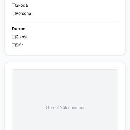
Skoda
Porsche
Durum
Çıkma
Sıfır