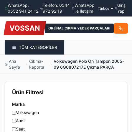
WhatsApp:
Telefon: 0544
WhatsApp
Giriş
0552 941 24 12
972 92 19
ile İletişim
Yap
VOSSAN
ORJİNAL ÇIKMA YEDEK PARÇALARI
TÜM KATEGORİLER
Ana
Cikma-
Volkswagen Polo Ön Tampon 2005-
Sayfa
kaporta
09 6Q0807217E Çıkma PARÇA
Ürün Filtresi
Marka
Volkswagen
Audi
Seat