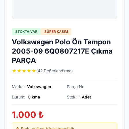
STOKTA VAR
SÜPER KASIM
Volkswagen Polo Ön Tampon
2005-09 6Q0807217E Çıkma
PARÇA
★
★
★
★
★
(42 Değerlendirme)
Marka:
Volkswagen
Parça No:
Durum:
Çıkma
Stok:
1
Adet
1.000
₺
⚠️ Stok ve fiyat bilgisi temsilidir