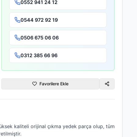
0552 941 24 12
0544 972 92 19
0506 675 06 06
0312 385 66 96
Favorilere Ekle
ksek kaliteli
orijinal çıkma
yedek parça olup, tüm
tilmiştir.