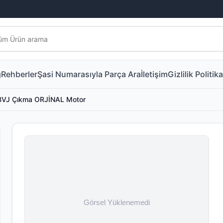
g
Rehberler
Şasi Numarasıyla Parça Ara
İletişim
Gizlilik Politika
 BVJ Çıkma ORJİNAL Motor