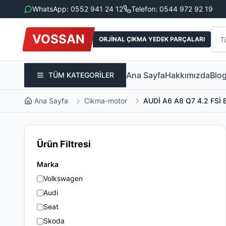
WhatsApp: 0552 941 24 12
Telefon: 0544 972 92 19
VOSSAN
ORJİNAL ÇIKMA YEDEK PARÇALARI
Ana Sayfa
Hakkımızda
Blo
TÜM KATEGORİLER
Ana Sayfa
Cikma-motor
AUDİ A6 A8 Q7 4.2 FSİ
Ürün Filtresi
Marka
Volkswagen
Audi
Seat
Skoda