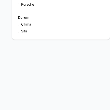
Porsche
Durum
Çıkma
Sıfır