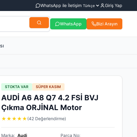
WhatsApp ile İletişim
Giriş Yap
WhatsApp
Bizi Arayın
sı
STOKTA VAR
SÜPER KASIM
AUDİ A6 A8 Q7 4.2 FSİ BVJ
Çıkma ORJİNAL Motor
★
★
★
★
★
(42 Değerlendirme)
Marka:
Audi
Parça No: