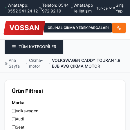
WhatsApp:
Telefon: 0544
WhatsApp
Giriş
0552 941 24 12
972 92 19
ile İletişim
Yap
VOSSAN
ORJİNAL ÇIKMA YEDEK PARÇALARI
TÜM KATEGORİLER
Ana
Cikma-
VOLKSWAGEN CADDY TOURAN 1.9
Sayfa
motor
BJB AVQ ÇIKMA MOTOR
Ürün Filtresi
Marka
Volkswagen
Audi
Seat