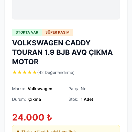
STOKTA VAR
SÜPER KASIM
VOLKSWAGEN CADDY
TOURAN 1.9 BJB AVQ ÇIKMA
MOTOR
★
★
★
★
★
(42 Değerlendirme)
Marka:
Volkswagen
Parça No:
Durum:
Çıkma
Stok:
1
Adet
24.000
₺
⚠️ Stok ve fiyat bilgisi temsilidir