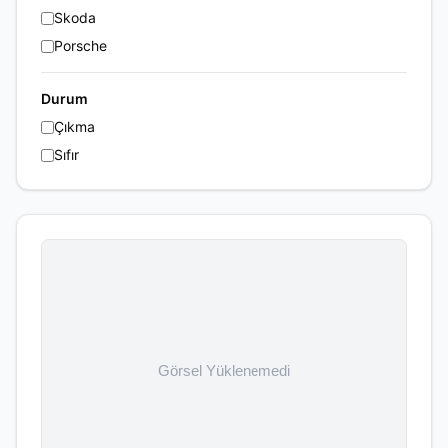
Skoda
Porsche
Durum
Çıkma
Sıfır