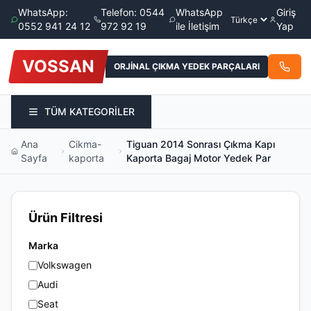
WhatsApp:
Telefon: 0544
WhatsApp
Giriş
0552 941 24 12
972 92 19
ile İletişim
Yap
VOSSAN
ORJİNAL ÇIKMA YEDEK PARÇALARI
TÜM KATEGORİLER
Ana
Cikma-
Tiguan 2014 Sonrası Çıkma Kapı
Sayfa
kaporta
Kaporta Bagaj Motor Yedek Par
Ürün Filtresi
Marka
Volkswagen
Audi
Seat