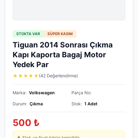
STOKTA VAR
SÜPER KASIM
Tiguan 2014 Sonrası Çıkma
Kapı Kaporta Bagaj Motor
Yedek Par
★
★
★
★
★
(42 Değerlendirme)
Marka:
Volkswagen
Parça No:
Durum:
Çıkma
Stok:
1
Adet
500
₺
⚠️ Stok ve fiyat bilgisi temsilidir