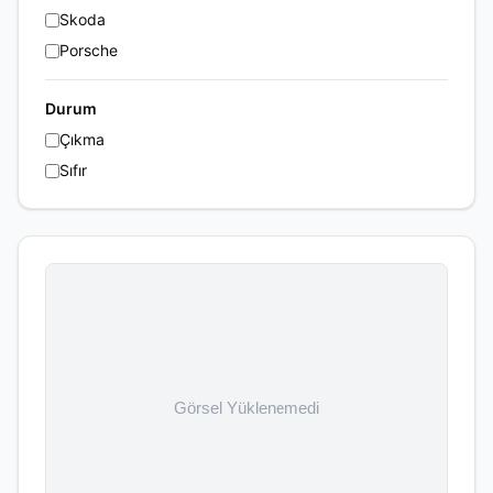
Skoda
Porsche
Durum
Çıkma
Sıfır