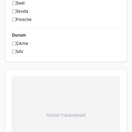
Seat
Skoda
Porsche
Durum
Çıkma
Sıfır