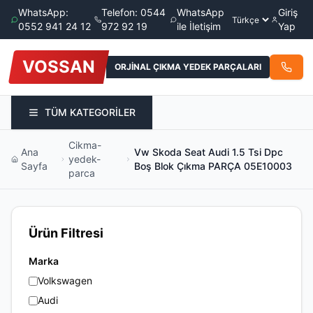
WhatsApp:
Telefon: 0544
WhatsApp
Giriş
0552 941 24 12
972 92 19
ile İletişim
Yap
VOSSAN
ORJİNAL ÇIKMA YEDEK PARÇALARI
TÜM KATEGORİLER
Cikma-
Ana
Vw Skoda Seat Audi 1.5 Tsi Dpc
yedek-
Sayfa
Boş Blok Çıkma PARÇA 05E10003
parca
Ürün Filtresi
Marka
Volkswagen
Audi