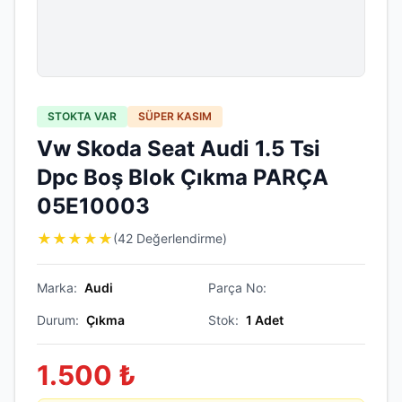
STOKTA VAR
SÜPER KASIM
Vw Skoda Seat Audi 1.5 Tsi
Dpc Boş Blok Çıkma PARÇA
05E10003
★
★
★
★
★
(42 Değerlendirme)
Marka:
Audi
Parça No:
Durum:
Çıkma
Stok:
1
Adet
1.500
₺