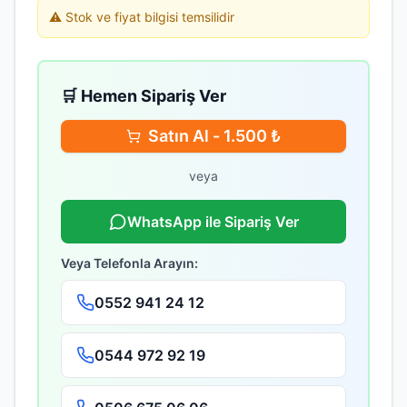
⚠️ Stok ve fiyat bilgisi temsilidir
🛒 Hemen Sipariş Ver
Satın Al -
1.500
₺
veya
WhatsApp ile Sipariş Ver
Veya Telefonla Arayın:
0552 941 24 12
0544 972 92 19