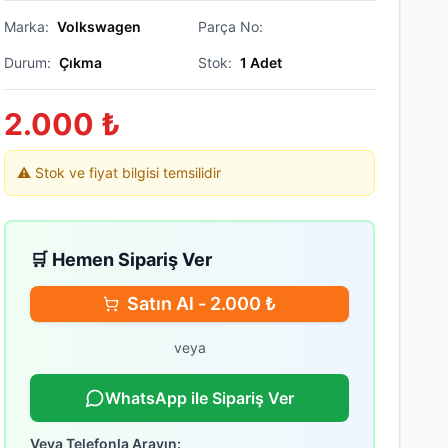
Marka:
Volkswagen
Parça No:
Durum:
Çıkma
Stok:
1
Adet
2.000
₺
⚠️ Stok ve fiyat bilgisi temsilidir
🛒 Hemen Sipariş Ver
Satın Al -
2.000
₺
veya
WhatsApp ile Sipariş Ver
Veya Telefonla Arayın: