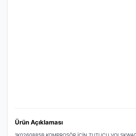
Ürün Açıklaması
1K0260885B KOMPROSÖR İÇİN TUTUCU VOLSKWAGE