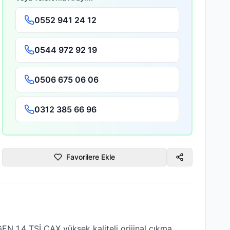
0552 941 24 12
0544 972 92 19
0506 675 06 06
0312 385 66 96
Favorilere Ekle
N 1.4 TSİ CAX
yüksek kaliteli
orijinal çıkma