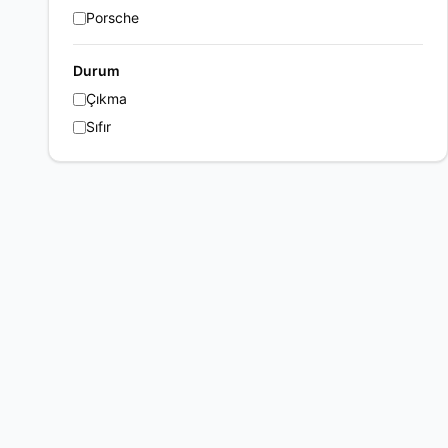
Porsche
Durum
Çıkma
Sıfır