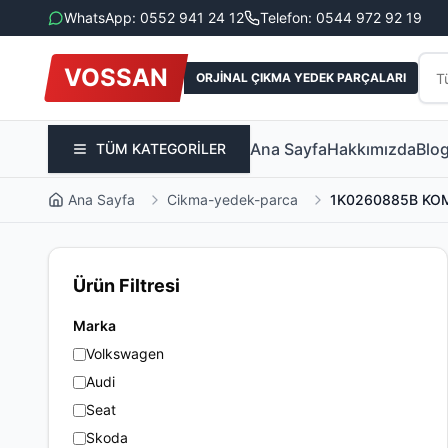
WhatsApp: 0552 941 24 12
Telefon: 0544 972 92 19
VOSSAN
ORJİNAL ÇIKMA YEDEK PARÇALARI
Ana Sayfa
Hakkımızda
Blo
TÜM KATEGORİLER
Ana Sayfa
Cikma-yedek-parca
1K0260885B KOM
Ürün Filtresi
Marka
Volkswagen
Audi
Seat
Skoda