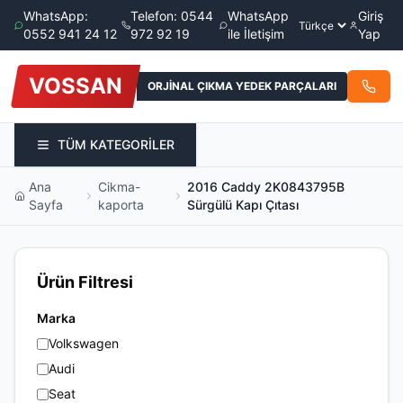
WhatsApp:
Telefon: 0544
WhatsApp
Giriş
0552 941 24 12
972 92 19
ile İletişim
Yap
VOSSAN
ORJİNAL ÇIKMA YEDEK PARÇALARI
TÜM KATEGORİLER
Ana
Cikma-
2016 Caddy 2K0843795B
Sayfa
kaporta
Sürgülü Kapı Çıtası
Ürün Filtresi
Marka
Volkswagen
Audi
Seat