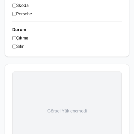
Skoda
Porsche
Durum
Çıkma
Sıfır