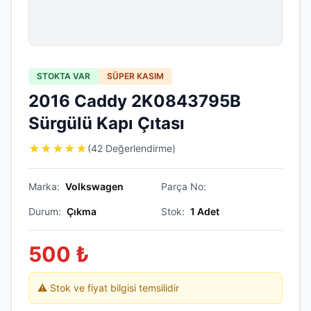
STOKTA VAR
SÜPER KASIM
2016 Caddy 2K0843795B
Sürgülü Kapı Çıtası
★
★
★
★
★
(42 Değerlendirme)
Marka:
Volkswagen
Parça No:
Durum:
Çıkma
Stok:
1
Adet
500
₺
⚠️ Stok ve fiyat bilgisi temsilidir