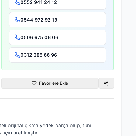
0552 941 24 12
0544 972 92 19
0506 675 06 06
0312 385 66 96
Favorilere Ekle
teli
orijinal çıkma
yedek parça olup, tüm
 için üretilmiştir.