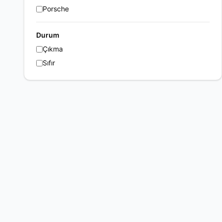
Porsche
Durum
Çıkma
Sıfır