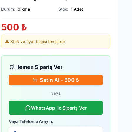
Durum:
Çıkma
Stok:
1
Adet
500
₺
⚠️ Stok ve fiyat bilgisi temsilidir
🛒 Hemen Sipariş Ver
Satın Al -
500
₺
veya
WhatsApp ile Sipariş Ver
Veya Telefonla Arayın: