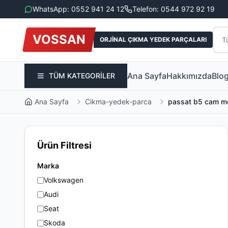
WhatsApp: 0552 941 24 12
Telefon: 0544 972 92 19
VOSSAN
ORJİNAL ÇIKMA YEDEK PARÇALARI
Ana Sayfa
Hakkımızda
Blo
TÜM KATEGORİLER
Ana Sayfa
Cikma-yedek-parca
passat b5 cam mo
Ürün Filtresi
Marka
Volkswagen
Audi
Seat
Skoda