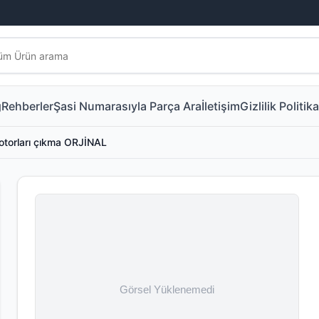
g
Rehberler
Şasi Numarasıyla Parça Ara
İletişim
Gizlilik Politika
torları çıkma ORJİNAL