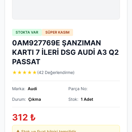
STOKTA VAR
SÜPER KASIM
0AM927769E ŞANZIMAN
KARTI 7 İLERİ DSG AUDİ A3 Q2
PASSAT
★
★
★
★
★
(42 Değerlendirme)
Marka:
Audi
Parça No:
Durum:
Çıkma
Stok:
1
Adet
312
₺
⚠️ Stok ve fiyat bilgisi temsilidir