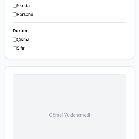
Skoda
Porsche
Durum
Çıkma
Sıfır