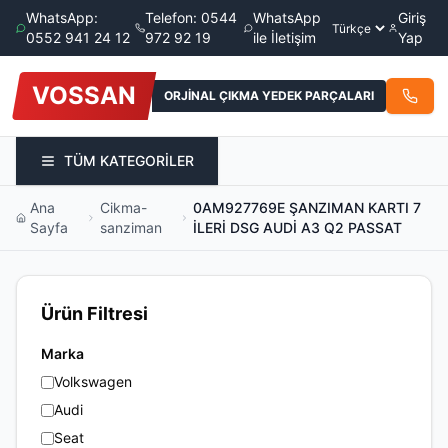
WhatsApp:
Telefon: 0544
WhatsApp
Giriş
0552 941 24 12
972 92 19
ile İletişim
Yap
VOSSAN
ORJİNAL ÇIKMA YEDEK PARÇALARI
TÜM KATEGORİLER
Ana
Cikma-
0AM927769E ŞANZIMAN KARTI 7
Sayfa
sanziman
İLERİ DSG AUDİ A3 Q2 PASSAT
Ürün Filtresi
Marka
Volkswagen
Audi
Seat