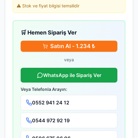
⚠️ Stok ve fiyat bilgisi temsilidir
🛒 Hemen Sipariş Ver
Satın Al -
1.234
₺
veya
WhatsApp ile Sipariş Ver
Veya Telefonla Arayın:
0552 941 24 12
0544 972 92 19