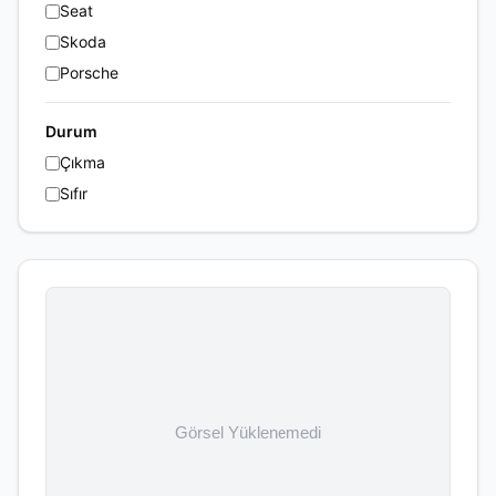
Seat
Skoda
Porsche
Durum
Çıkma
Sıfır