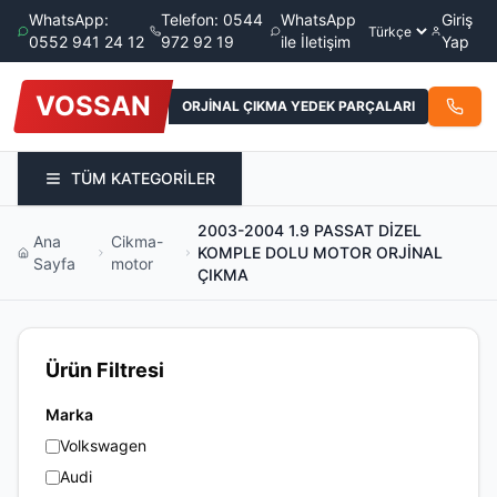
WhatsApp:
Telefon: 0544
WhatsApp
Giriş
0552 941 24 12
972 92 19
ile İletişim
Yap
VOSSAN
ORJİNAL ÇIKMA YEDEK PARÇALARI
TÜM KATEGORİLER
2003-2004 1.9 PASSAT DİZEL
Ana
Cikma-
KOMPLE DOLU MOTOR ORJİNAL
Sayfa
motor
ÇIKMA
Ürün Filtresi
Marka
Volkswagen
Audi