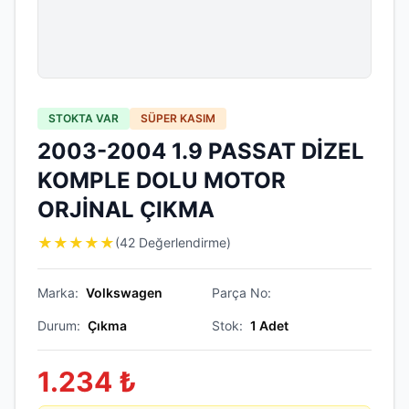
STOKTA VAR
SÜPER KASIM
2003-2004 1.9 PASSAT DİZEL
KOMPLE DOLU MOTOR
ORJİNAL ÇIKMA
★
★
★
★
★
(42 Değerlendirme)
Marka:
Volkswagen
Parça No:
Durum:
Çıkma
Stok:
1
Adet
1.234
₺