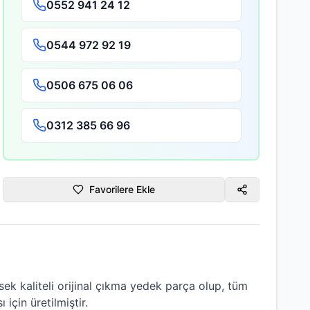
0552 941 24 12
0544 972 92 19
0506 675 06 06
0312 385 66 96
Favorilere Ekle
ek kaliteli
orijinal çıkma
yedek parça olup, tüm
 için üretilmiştir.