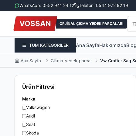
WhatsApp: 0552 941 24 12
Telefon: 0544 972 92 19
VOSSAN
ORJİNAL ÇIKMA YEDEK PARÇALARI
Ana Sayfa
Hakkımızda
Blo
TÜM KATEGORİLER
Ana Sayfa
Cikma-yedek-parca
Vw Crafter Sag S
Ürün Filtresi
Marka
Volkswagen
Audi
Seat
Skoda