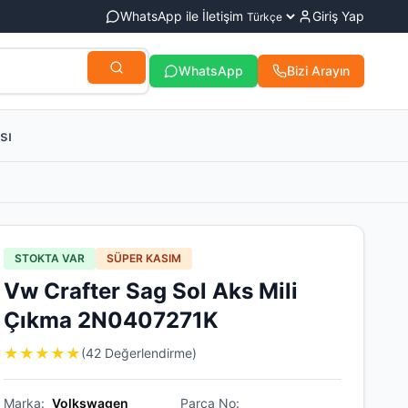
WhatsApp ile İletişim
Giriş Yap
WhatsApp
Bizi Arayın
sı
STOKTA VAR
SÜPER KASIM
Vw Crafter Sag Sol Aks Mili
Çıkma 2N0407271K
★
★
★
★
★
(42 Değerlendirme)
Marka:
Volkswagen
Parça No: