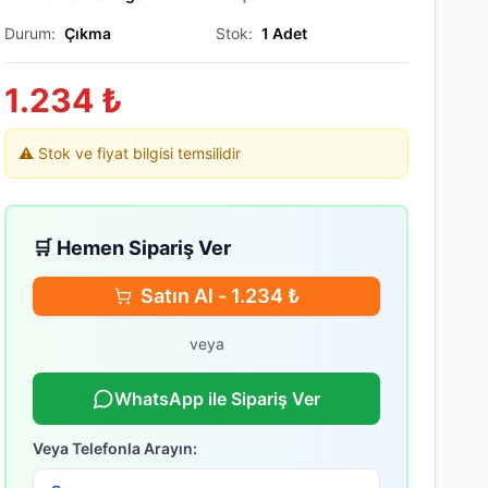
Durum:
Çıkma
Stok:
1
Adet
1.234
₺
⚠️ Stok ve fiyat bilgisi temsilidir
🛒 Hemen Sipariş Ver
Satın Al -
1.234
₺
veya
WhatsApp ile Sipariş Ver
Veya Telefonla Arayın: