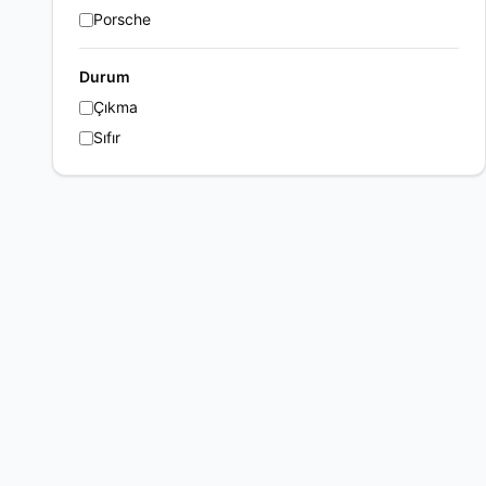
Porsche
Durum
Çıkma
Sıfır