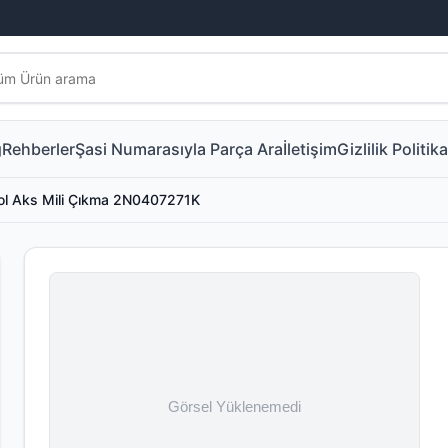
g
Rehberler
Şasi Numarasıyla Parça Ara
İletişim
Gizlilik Politika
ol Aks Mili Çıkma 2N0407271K