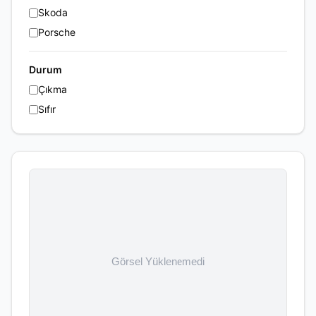
Skoda
Porsche
Durum
Çıkma
Sıfır