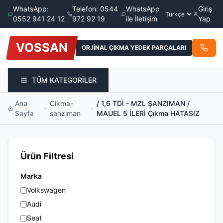
WhatsApp:
Telefon: 0544
WhatsApp
Giriş
0552 941 24 12
972 92 19
ile İletişim
Yap
VOSSAN
ORJİNAL ÇIKMA YEDEK PARÇALARI
TÜM KATEGORİLER
Ana
Cikma-
/ 1,6 TDİ - MZL ŞANZIMAN /
Sayfa
sanziman
MAUEL 5 İLERİ Çıkma HATASIZ
Ürün Filtresi
Marka
Volkswagen
Audi
Seat