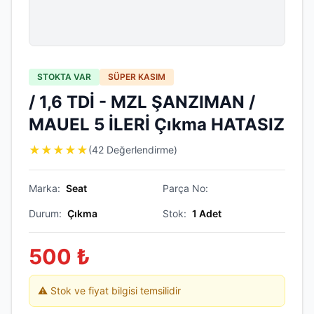
STOKTA VAR
SÜPER KASIM
/ 1,6 TDİ - MZL ŞANZIMAN /
MAUEL 5 İLERİ Çıkma HATASIZ
★
★
★
★
★
(42 Değerlendirme)
Marka:
Seat
Parça No:
Durum:
Çıkma
Stok:
1
Adet
500
₺
⚠️ Stok ve fiyat bilgisi temsilidir