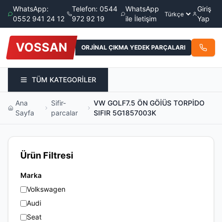
WhatsApp:
Telefon: 0544
WhatsApp
Giriş
0552 941 24 12
972 92 19
ile İletişim
Yap
VOSSAN
ORJİNAL ÇIKMA YEDEK PARÇALARI
TÜM KATEGORİLER
Ana
Sifir-
VW GOLF7.5 ÖN GÖİÜS TORPİDO
Sayfa
parcalar
SIFIR 5G1857003K
Ürün Filtresi
Marka
Volkswagen
Audi
Seat