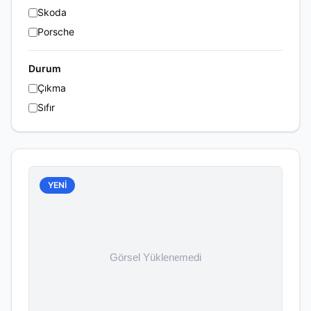
Skoda
Porsche
Durum
Çıkma
Sıfır
YENİ