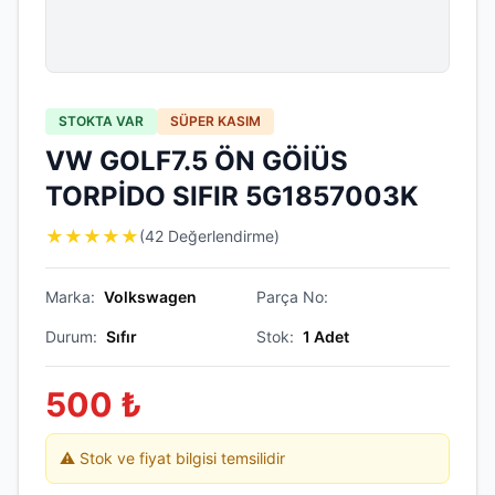
STOKTA VAR
SÜPER KASIM
VW GOLF7.5 ÖN GÖİÜS
TORPİDO SIFIR 5G1857003K
★
★
★
★
★
(42 Değerlendirme)
Marka:
Volkswagen
Parça No:
Durum:
Sıfır
Stok:
1
Adet
500
₺
⚠️ Stok ve fiyat bilgisi temsilidir