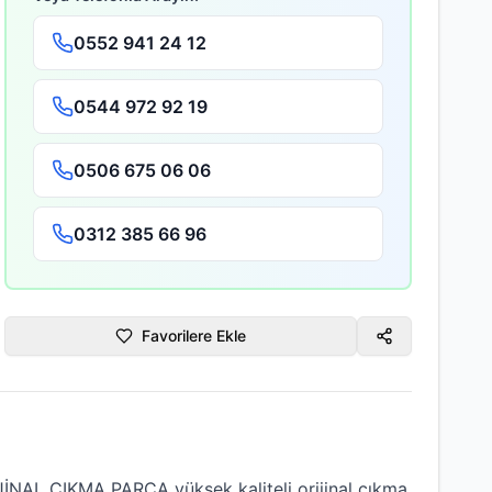
0552 941 24 12
0544 972 92 19
0506 675 06 06
0312 385 66 96
Favorilere Ekle
JİNAL ÇIKMA PARÇA
yüksek kaliteli
orijinal çıkma