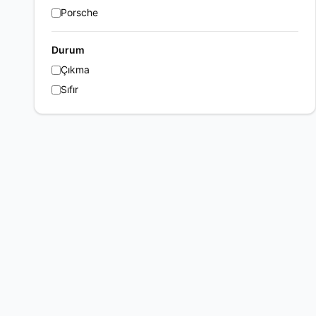
Porsche
Durum
Çıkma
Sıfır