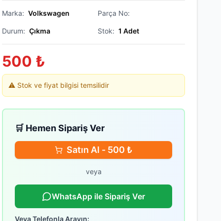
Marka:
Volkswagen
Parça No:
Durum:
Çıkma
Stok:
1
Adet
500
₺
⚠️ Stok ve fiyat bilgisi temsilidir
🛒 Hemen Sipariş Ver
Satın Al -
500
₺
veya
WhatsApp ile Sipariş Ver
Veya Telefonla Arayın: