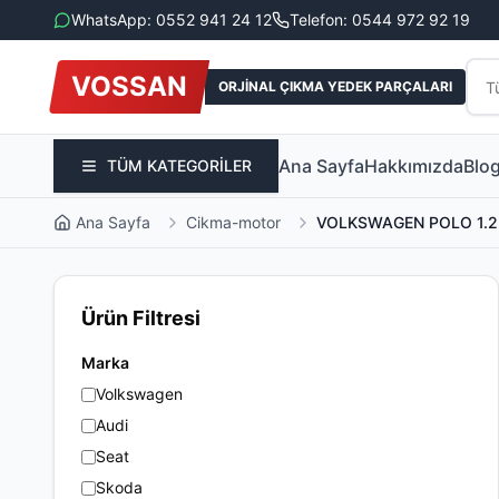
WhatsApp: 0552 941 24 12
Telefon: 0544 972 92 19
VOSSAN
ORJİNAL ÇIKMA YEDEK PARÇALARI
Ana Sayfa
Hakkımızda
Blo
TÜM KATEGORİLER
Ana Sayfa
Cikma-motor
VOLKSWAGEN POLO 1.2
Ürün Filtresi
Marka
Volkswagen
Audi
Seat
Skoda