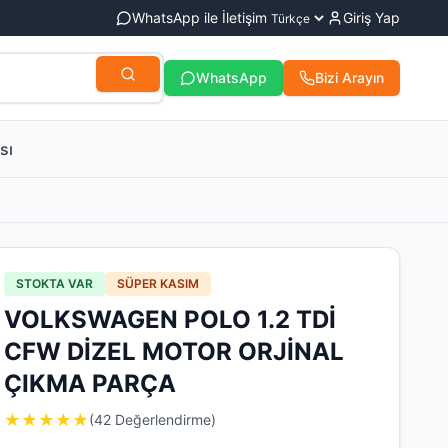
WhatsApp ile İletişim
Giriş Yap
WhatsApp
Bizi Arayın
sı
STOKTA VAR
SÜPER KASIM
VOLKSWAGEN POLO 1.2 TDİ
CFW DİZEL MOTOR ORJİNAL
ÇIKMA PARÇA
★
★
★
★
★
(42 Değerlendirme)