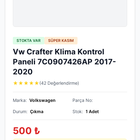
STOKTA VAR
SÜPER KASIM
Vw Crafter Klima Kontrol
Paneli 7C0907426AP 2017-
2020
★
★
★
★
★
(42 Değerlendirme)
Marka:
Volkswagen
Parça No:
Durum:
Çıkma
Stok:
1
Adet
500
₺