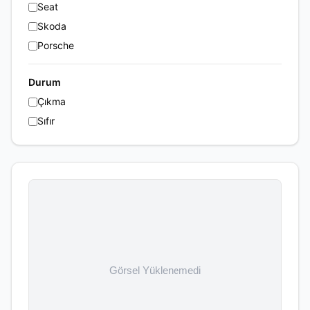
Seat
Skoda
Porsche
Durum
Çıkma
Sıfır