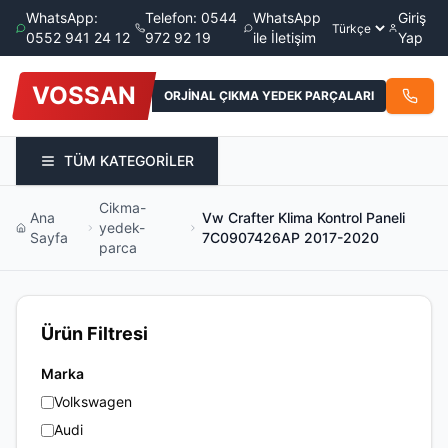
WhatsApp:
Telefon: 0544
WhatsApp
Giriş
0552 941 24 12
972 92 19
ile İletişim
Yap
VOSSAN
ORJİNAL ÇIKMA YEDEK PARÇALARI
TÜM KATEGORİLER
Cikma-
Ana
Vw Crafter Klima Kontrol Paneli
yedek-
Sayfa
7C0907426AP 2017-2020
parca
Ürün Filtresi
Marka
Volkswagen
Audi