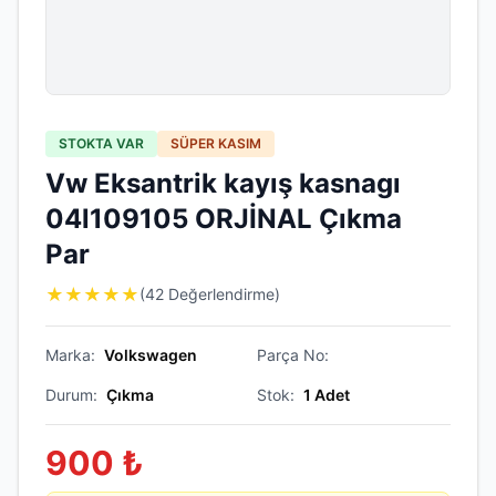
STOKTA VAR
SÜPER KASIM
Vw Eksantrik kayış kasnagı
04l109105 ORJİNAL Çıkma
Par
★
★
★
★
★
(42 Değerlendirme)
Marka:
Volkswagen
Parça No:
Durum:
Çıkma
Stok:
1
Adet
900
₺