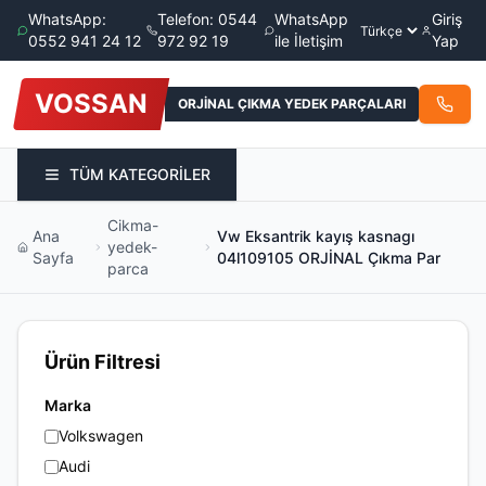
WhatsApp:
Telefon: 0544
WhatsApp
Giriş
0552 941 24 12
972 92 19
ile İletişim
Yap
VOSSAN
ORJİNAL ÇIKMA YEDEK PARÇALARI
TÜM KATEGORİLER
Cikma-
Ana
Vw Eksantrik kayış kasnagı
yedek-
Sayfa
04l109105 ORJİNAL Çıkma Par
parca
Ürün Filtresi
Marka
Volkswagen
Audi