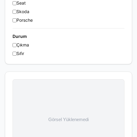
Seat
Skoda
Porsche
Durum
Çıkma
Sıfır