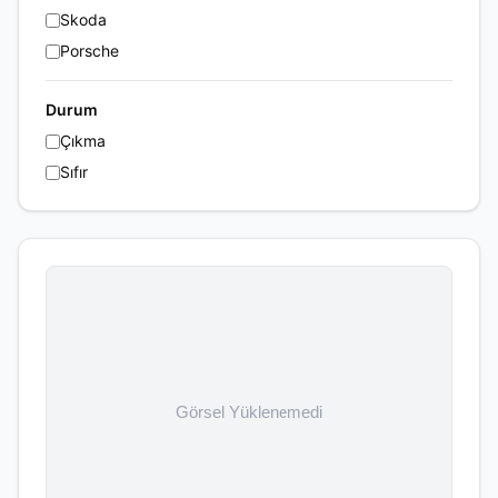
Skoda
Porsche
Durum
Çıkma
Sıfır