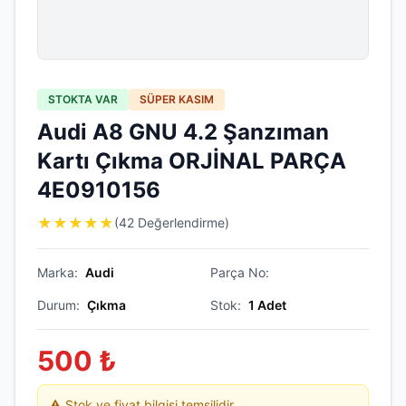
STOKTA VAR
SÜPER KASIM
Audi A8 GNU 4.2 Şanzıman
Kartı Çıkma ORJİNAL PARÇA
4E0910156
★
★
★
★
★
(42 Değerlendirme)
Marka:
Audi
Parça No:
Durum:
Çıkma
Stok:
1
Adet
500
₺
⚠️ Stok ve fiyat bilgisi temsilidir