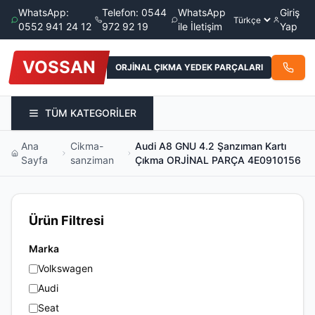
WhatsApp:
Telefon: 0544
WhatsApp
Giriş
0552 941 24 12
972 92 19
ile İletişim
Yap
VOSSAN
ORJİNAL ÇIKMA YEDEK PARÇALARI
TÜM KATEGORİLER
Ana
Cikma-
Audi A8 GNU 4.2 Şanzıman Kartı
Sayfa
sanziman
Çıkma ORJİNAL PARÇA 4E0910156
Ürün Filtresi
Marka
Volkswagen
Audi
Seat