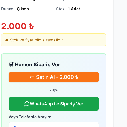
Durum:
Çıkma
Stok:
1
Adet
2.000
₺
⚠️ Stok ve fiyat bilgisi temsilidir
🛒 Hemen Sipariş Ver
Satın Al -
2.000
₺
veya
WhatsApp ile Sipariş Ver
Veya Telefonla Arayın: