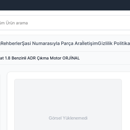
g
Rehberler
Şasi Numarasıyla Parça Ara
İletişim
Gizlilik Politika
t 1.8 Benzinli ADR Çıkma Motor ORJİNAL