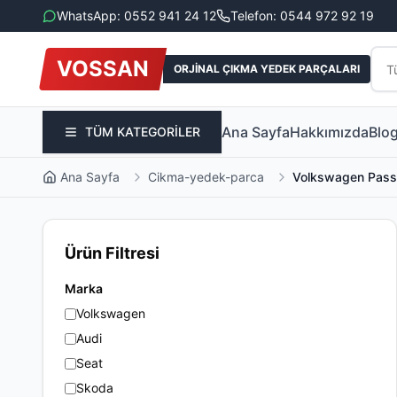
WhatsApp: 0552 941 24 12
Telefon: 0544 972 92 19
VOSSAN
ORJİNAL ÇIKMA YEDEK PARÇALARI
Ana Sayfa
Hakkımızda
Blo
TÜM KATEGORİLER
Ana Sayfa
Cikma-yedek-parca
Volkswagen Passa
Ürün Filtresi
Marka
Volkswagen
Audi
Seat
Skoda