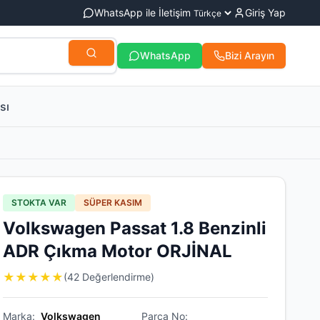
WhatsApp ile İletişim
Giriş Yap
WhatsApp
Bizi Arayın
sı
STOKTA VAR
SÜPER KASIM
Volkswagen Passat 1.8 Benzinli
ADR Çıkma Motor ORJİNAL
★
★
★
★
★
(42 Değerlendirme)
Marka:
Volkswagen
Parça No: