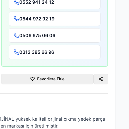
0552 941 24 12
0544 972 92 19
0506 675 06 06
0312 385 66 96
Favorilere Ekle
RJİNAL
yüksek kaliteli
orijinal çıkma
yedek parça
gen
markası için üretilmiştir.