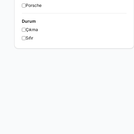
Porsche
Durum
Çıkma
Sıfır