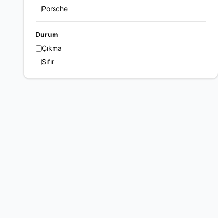
Porsche
Durum
Çıkma
Sıfır