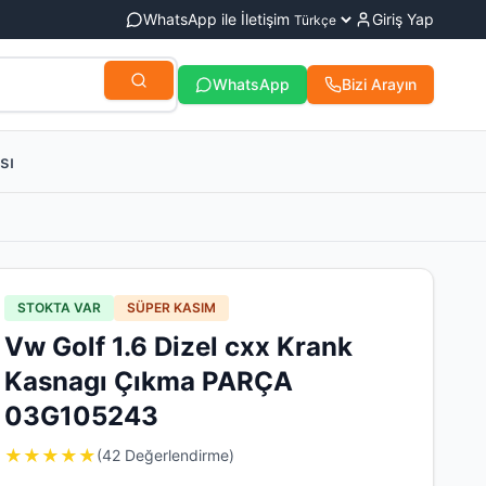
WhatsApp ile İletişim
Giriş Yap
WhatsApp
Bizi Arayın
sı
STOKTA VAR
SÜPER KASIM
Vw Golf 1.6 Dizel cxx Krank
Kasnagı Çıkma PARÇA
03G105243
★
★
★
★
★
(42 Değerlendirme)