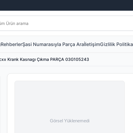
g
Rehberler
Şasi Numarasıyla Parça Ara
İletişim
Gizlilik Politika
l cxx Krank Kasnagı Çıkma PARÇA 03G105243