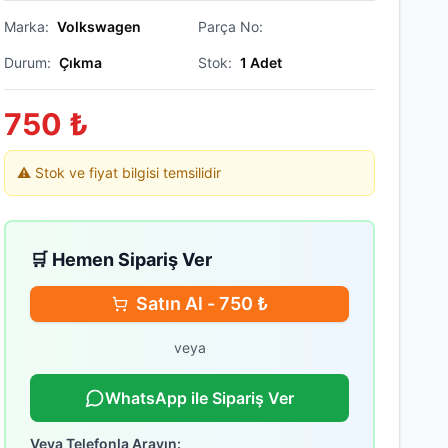
Marka:
Volkswagen
Parça No:
Durum:
Çıkma
Stok:
1
Adet
750
₺
⚠️ Stok ve fiyat bilgisi temsilidir
🛒 Hemen Sipariş Ver
Satın Al -
750
₺
veya
WhatsApp ile Sipariş Ver
Veya Telefonla Arayın: