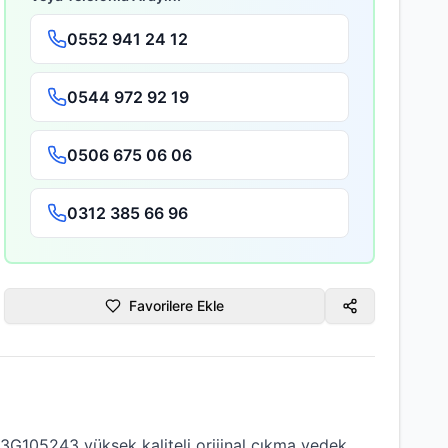
0552 941 24 12
0544 972 92 19
0506 675 06 06
0312 385 66 96
Favorilere Ekle
 03G105243
yüksek kaliteli
orijinal çıkma
yedek