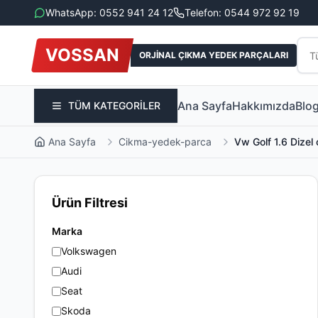
WhatsApp: 0552 941 24 12
Telefon: 0544 972 92 19
VOSSAN
ORJİNAL ÇIKMA YEDEK PARÇALARI
Ana Sayfa
Hakkımızda
Blo
TÜM KATEGORİLER
Ana Sayfa
Cikma-yedek-parca
Vw Golf 1.6 Dize
Ürün Filtresi
Marka
Volkswagen
Audi
Seat
Skoda