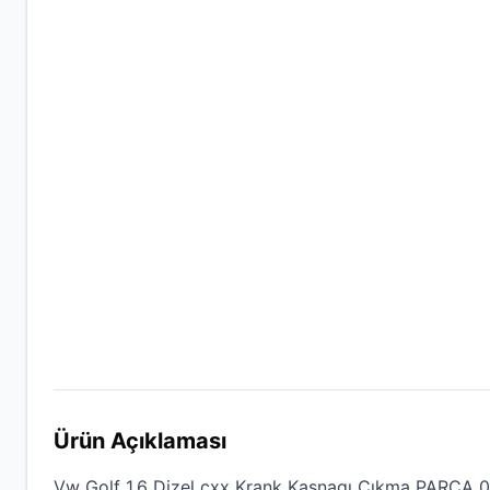
Ürün Açıklaması
Vw Golf 1.6 Dizel cxx Krank Kasnagı Çıkma PARÇA