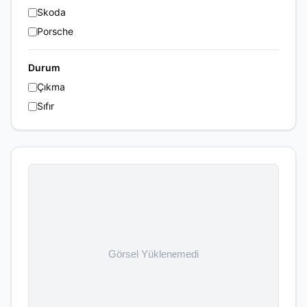
Skoda
Porsche
Durum
Çıkma
Sıfır