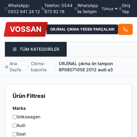
WhatsApp:
Telefon: 0544
WhatsApp
Giriş
0552 941 24 12
972 92 19
ile İletişim
Yap
VOSSAN
ORJİNAL ÇIKMA YEDEK PARÇALARI
TÜM KATEGORİLER
Ana
Cikma-
ORJİNAL çıkma ön tampon
Sayfa
kaporta
8P0807105E 2012 audi a3
Ürün Filtresi
Marka
Volkswagen
Audi
Seat