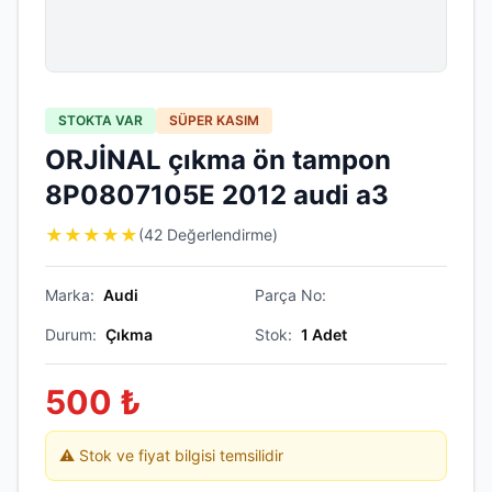
STOKTA VAR
SÜPER KASIM
ORJİNAL çıkma ön tampon
8P0807105E 2012 audi a3
★
★
★
★
★
(42 Değerlendirme)
Marka:
Audi
Parça No:
Durum:
Çıkma
Stok:
1
Adet
500
₺
⚠️ Stok ve fiyat bilgisi temsilidir