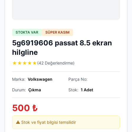
STOKTA VAR
SÜPER KASIM
5g6919606 passat 8.5 ekran
hilgline
★
★
★
★
★
(42 Değerlendirme)
Marka:
Volkswagen
Parça No:
Durum:
Çıkma
Stok:
1
Adet
500
₺
⚠️ Stok ve fiyat bilgisi temsilidir