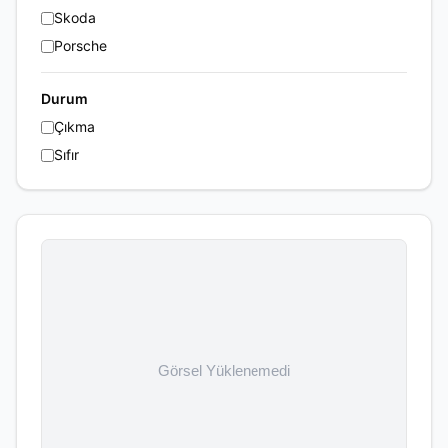
Skoda
Porsche
Durum
Çıkma
Sıfır