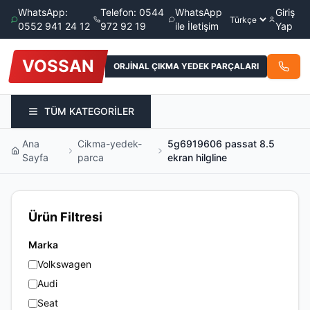
WhatsApp:
Telefon: 0544
WhatsApp
Giriş
0552 941 24 12
972 92 19
ile İletişim
Yap
VOSSAN
ORJİNAL ÇIKMA YEDEK PARÇALARI
TÜM KATEGORİLER
Ana
Cikma-yedek-
5g6919606 passat 8.5
Sayfa
parca
ekran hilgline
Ürün Filtresi
Marka
Volkswagen
Audi
Seat