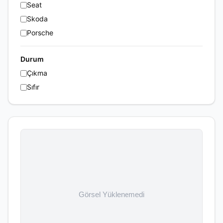
Seat
Skoda
Porsche
Durum
Çıkma
Sıfır