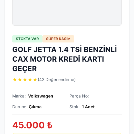
STOKTA VAR
SÜPER KASIM
GOLF JETTA 1.4 TSİ BENZİNLİ
CAX MOTOR KREDİ KARTI
GEÇER
★
★
★
★
★
(42 Değerlendirme)
Marka:
Volkswagen
Parça No:
Durum:
Çıkma
Stok:
1
Adet
45.000
₺