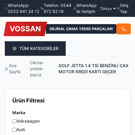
WhatsApp:
Telefon: 0544
WhatsApp
Giriş
0552 941 24 12
972 92 19
ile İletişim
Yap
VOSSAN
ORJİNAL ÇIKMA YEDEK PARÇALARI
TÜM KATEGORİLER
Cikma-
Ana
GOLF JETTA 1.4 TSİ BENZİNLİ CAX
yedek-
Sayfa
MOTOR KREDİ KARTI GEÇER
parca
Ürün Filtresi
Marka
Volkswagen
Audi