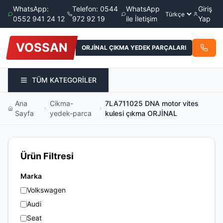
WhatsApp:
Telefon: 0544
WhatsApp
Giriş
0552 941 24 12
972 92 19
ile İletişim
Yap
VOSSAN
ORJİNAL ÇIKMA YEDEK PARÇALARI
TÜM KATEGORİLER
Ana
Cikma-
7LA711025 DNA motor vites
Sayfa
yedek-parca
kulesi çıkma ORJİNAL
Ürün Filtresi
Marka
Volkswagen
Audi
Seat