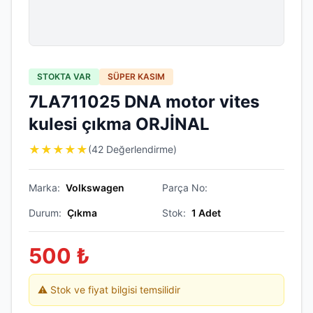
STOKTA VAR
SÜPER KASIM
7LA711025 DNA motor vites
kulesi çıkma ORJİNAL
★
★
★
★
★
(42 Değerlendirme)
Marka:
Volkswagen
Parça No:
Durum:
Çıkma
Stok:
1
Adet
500
₺
⚠️ Stok ve fiyat bilgisi temsilidir