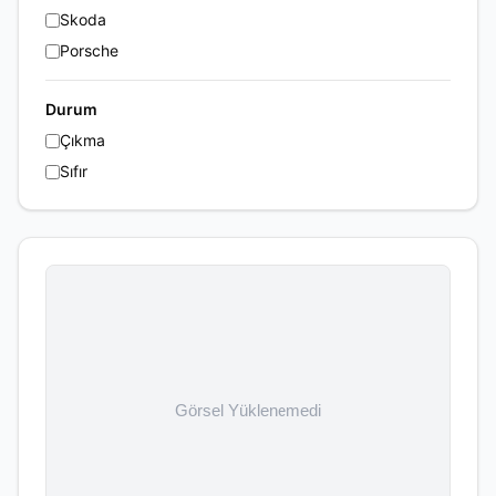
Skoda
Porsche
Durum
Çıkma
Sıfır