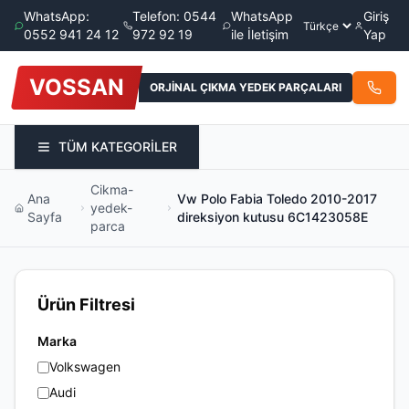
WhatsApp:
Telefon: 0544
WhatsApp
Giriş
0552 941 24 12
972 92 19
ile İletişim
Yap
VOSSAN
ORJİNAL ÇIKMA YEDEK PARÇALARI
TÜM KATEGORİLER
Cikma-
Ana
Vw Polo Fabia Toledo 2010-2017
yedek-
Sayfa
direksiyon kutusu 6C1423058E
parca
Ürün Filtresi
Marka
Volkswagen
Audi