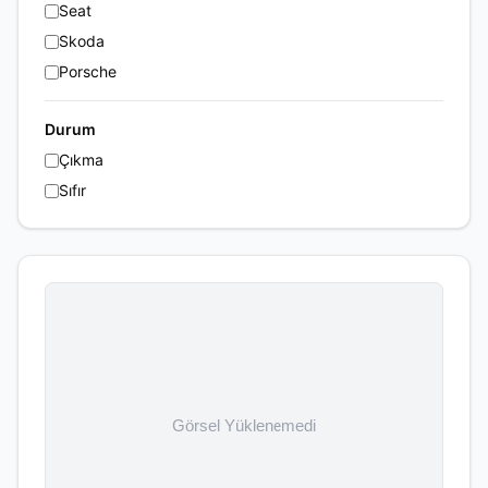
Seat
Skoda
Porsche
Durum
Çıkma
Sıfır