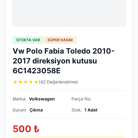
STOKTA VAR
SÜPER KASIM
Vw Polo Fabia Toledo 2010-
2017 direksiyon kutusu
6C1423058E
★
★
★
★
★
(42 Değerlendirme)
Marka:
Volkswagen
Parça No:
Durum:
Çıkma
Stok:
1
Adet
500
₺