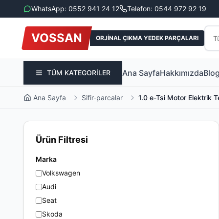
WhatsApp: 0552 941 24 12
Telefon: 0544 972 92 19
VOSSAN
ORJİNAL ÇIKMA YEDEK PARÇALARI
Ana Sayfa
Hakkımızda
Blo
TÜM KATEGORİLER
Ana Sayfa
Sifir-parcalar
1.0 e-Tsi Motor Elektrik
Ürün Filtresi
Marka
Volkswagen
Audi
Seat
Skoda