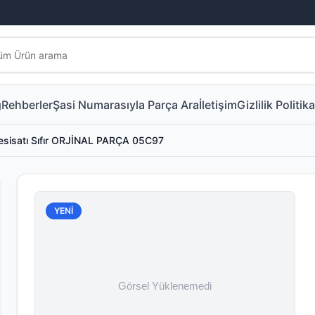
g
Rehberler
Şasi Numarasıyla Parça Ara
İletişim
Gizlilik Politika
 Tesisatı Sıfır ORJİNAL PARÇA 05C97
YENİ