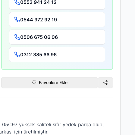
0552 941 24 12
0544 972 92 19
0506 675 06 06
0312 385 66 96
Favorilere Ekle
ÇA 05C97
yüksek kaliteli
sıfır
yedek parça olup,
kası için üretilmiştir.