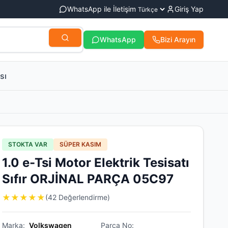
WhatsApp ile İletişim
Giriş Yap
WhatsApp
Bizi Arayın
sı
STOKTA VAR
SÜPER KASIM
1.0 e-Tsi Motor Elektrik Tesisatı
Sıfır ORJİNAL PARÇA 05C97
★
★
★
★
★
(42 Değerlendirme)
Marka:
Volkswagen
Parça No: