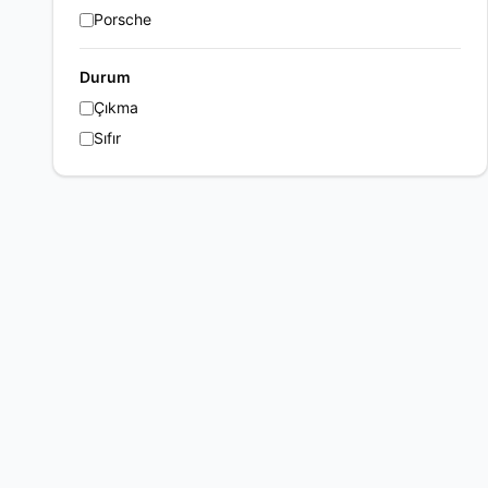
Porsche
Durum
Çıkma
Sıfır