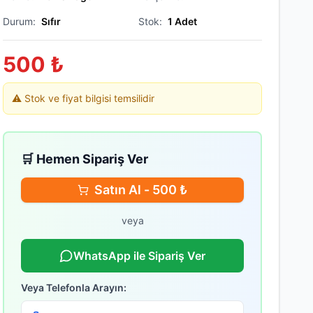
Durum:
Sıfır
Stok:
1
Adet
500
₺
⚠️ Stok ve fiyat bilgisi temsilidir
🛒 Hemen Sipariş Ver
Satın Al -
500
₺
veya
WhatsApp ile Sipariş Ver
Veya Telefonla Arayın: