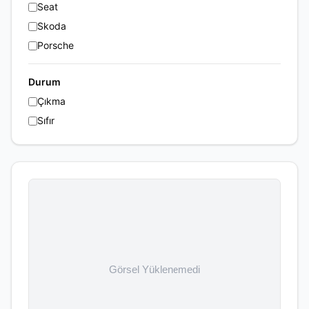
Seat
Skoda
Porsche
Durum
Çıkma
Sıfır