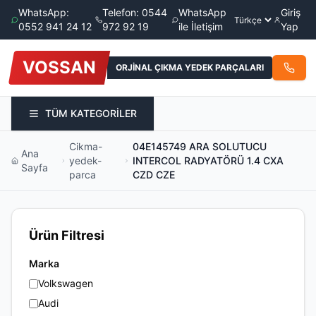
WhatsApp:
Telefon: 0544
WhatsApp
Giriş
0552 941 24 12
972 92 19
ile İletişim
Yap
VOSSAN
ORJİNAL ÇIKMA YEDEK PARÇALARI
TÜM KATEGORİLER
Cikma-
04E145749 ARA SOLUTUCU
Ana
yedek-
INTERCOL RADYATÖRÜ 1.4 CXA
Sayfa
parca
CZD CZE
Ürün Filtresi
Marka
Volkswagen
Audi