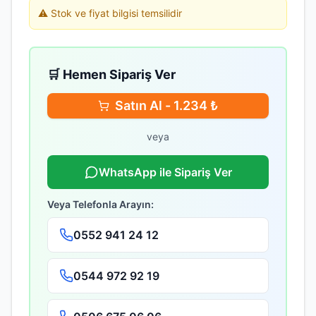
⚠️ Stok ve fiyat bilgisi temsilidir
🛒 Hemen Sipariş Ver
Satın Al -
1.234
₺
veya
WhatsApp ile Sipariş Ver
Veya Telefonla Arayın:
0552 941 24 12
0544 972 92 19