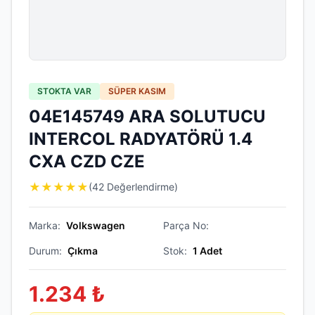
STOKTA VAR
SÜPER KASIM
04E145749 ARA SOLUTUCU
INTERCOL RADYATÖRÜ 1.4
CXA CZD CZE
★
★
★
★
★
(42 Değerlendirme)
Marka:
Volkswagen
Parça No:
Durum:
Çıkma
Stok:
1
Adet
1.234
₺