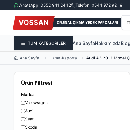
WhatsApp: 0552 941 24 12
Telefon: 0544 972 92 19
VOSSAN
ORJİNAL ÇIKMA YEDEK PARÇALARI
Ana Sayfa
Hakkımızda
Blo
TÜM KATEGORİLER
Ana Sayfa
Cikma-kaporta
Audi A3 2012 Model Ç
Ürün Filtresi
Marka
Volkswagen
Audi
Seat
Skoda