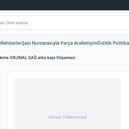
g
Rehberler
Şasi Numarasıyla Parça Ara
İletişim
Gizlilik Politika
ıkma ORJİNAL SAĞ arka kapı Döşemesi