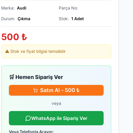
Marka:
Audi
Parça No:
Durum:
Çıkma
Stok:
1
Adet
500
₺
⚠️ Stok ve fiyat bilgisi temsilidir
🛒 Hemen Sipariş Ver
Satın Al -
500
₺
veya
WhatsApp ile Sipariş Ver
Veya Telefonla Arayın: