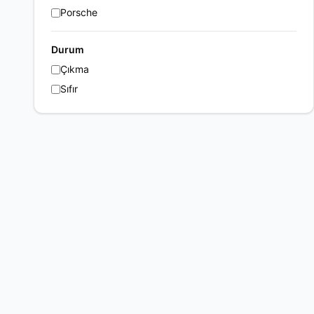
Porsche
Durum
Çıkma
Sıfır