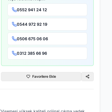
0552 941 24 12
0544 972 92 19
0506 675 06 06
0312 385 66 96
Favorilere Ekle
 Döşemesi
yüksek kaliteli
orijinal çıkma
yedek