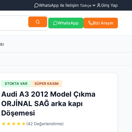
WhatsApp ile İletişim
Giriş Yap
WhatsApp
Bizi Arayın
sı
STOKTA VAR
SÜPER KASIM
Audi A3 2012 Model Çıkma
ORJİNAL SAĞ arka kapı
Döşemesi
★
★
★
★
★
(42 Değerlendirme)