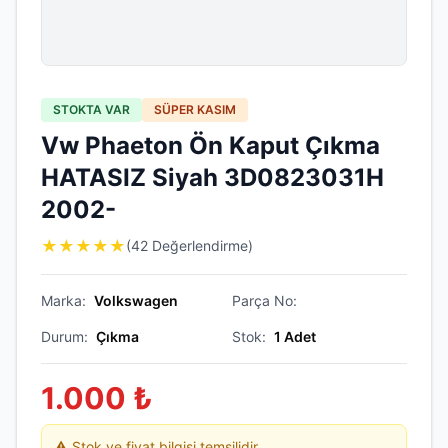
STOKTA VAR
SÜPER KASIM
Vw Phaeton Ön Kaput Çıkma
HATASIZ Siyah 3D0823031H
2002-
★
★
★
★
★
(42 Değerlendirme)
Marka:
Volkswagen
Parça No:
Durum:
Çıkma
Stok:
1
Adet
1.000
₺
⚠️ Stok ve fiyat bilgisi temsilidir