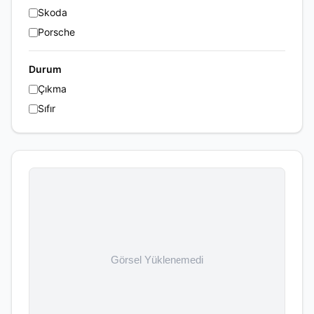
Skoda
Porsche
Durum
Çıkma
Sıfır