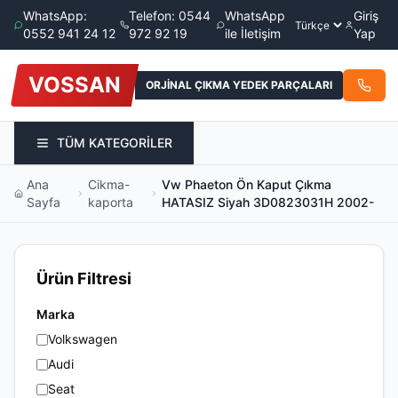
WhatsApp:
Telefon: 0544
WhatsApp
Giriş
0552 941 24 12
972 92 19
ile İletişim
Yap
VOSSAN
ORJİNAL ÇIKMA YEDEK PARÇALARI
TÜM KATEGORİLER
Ana
Cikma-
Vw Phaeton Ön Kaput Çıkma
Sayfa
kaporta
HATASIZ Siyah 3D0823031H 2002-
Ürün Filtresi
Marka
Volkswagen
Audi
Seat