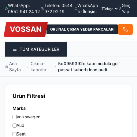
WhatsApp:
Telefon: 0544
WhatsApp
Giriş
0552 941 24 12
972 92 19
ile İletişim
Yap
VOSSAN
ORJİNAL ÇIKMA YEDEK PARÇALARI
TÜM KATEGORİLER
Ana
Cikma-
5q0959392e kapı modülü golf
Sayfa
kaporta
passat suberb leon audi
Ürün Filtresi
Marka
Volkswagen
Audi
Seat