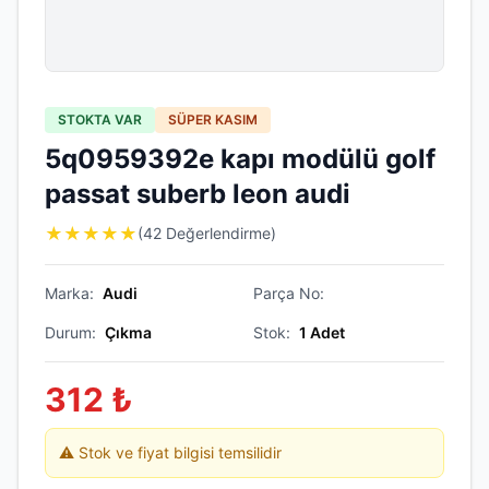
STOKTA VAR
SÜPER KASIM
5q0959392e kapı modülü golf
passat suberb leon audi
★
★
★
★
★
(42 Değerlendirme)
Marka:
Audi
Parça No:
Durum:
Çıkma
Stok:
1
Adet
312
₺
⚠️ Stok ve fiyat bilgisi temsilidir