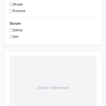
Skoda
Porsche
Durum
Çıkma
Sıfır