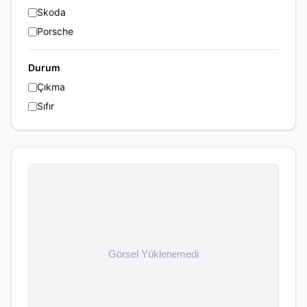
Skoda
Porsche
Durum
Çıkma
Sıfır