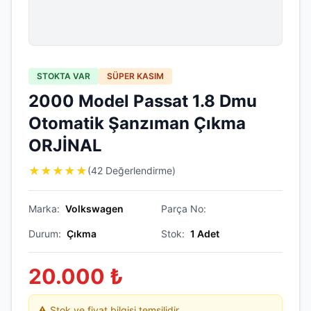
STOKTA VAR
SÜPER KASIM
2000 Model Passat 1.8 Dmu
Otomatik Şanzıman Çıkma
ORJİNAL
★
★
★
★
★
(42 Değerlendirme)
Marka:
Volkswagen
Parça No:
Durum:
Çıkma
Stok:
1
Adet
20.000
₺
⚠️ Stok ve fiyat bilgisi temsilidir