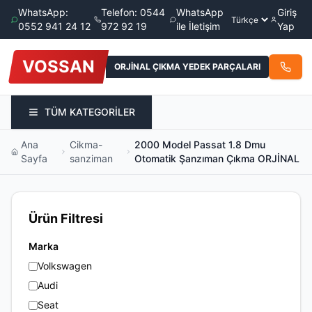
WhatsApp:
Telefon: 0544
WhatsApp
Giriş
0552 941 24 12
972 92 19
ile İletişim
Yap
VOSSAN
ORJİNAL ÇIKMA YEDEK PARÇALARI
TÜM KATEGORİLER
Ana
Cikma-
2000 Model Passat 1.8 Dmu
Sayfa
sanziman
Otomatik Şanzıman Çıkma ORJİNAL
Ürün Filtresi
Marka
Volkswagen
Audi
Seat