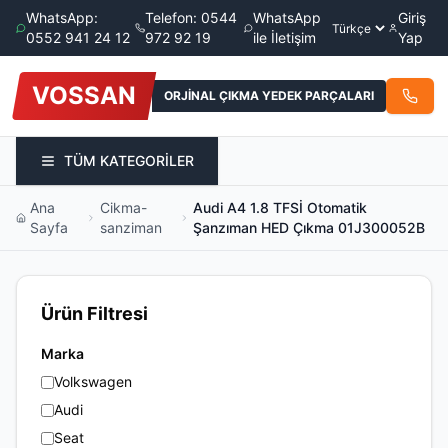
WhatsApp:
Telefon: 0544
WhatsApp
Giriş
0552 941 24 12
972 92 19
ile İletişim
Yap
VOSSAN
ORJİNAL ÇIKMA YEDEK PARÇALARI
TÜM KATEGORİLER
Ana
Cikma-
Audi A4 1.8 TFSİ Otomatik
Sayfa
sanziman
Şanzıman HED Çıkma 01J300052B
Ürün Filtresi
Marka
Volkswagen
Audi
Seat