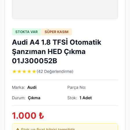
STOKTA VAR
SÜPER KASIM
Audi A4 1.8 TFSİ Otomatik
Şanzıman HED Çıkma
01J300052B
★
★
★
★
★
(42 Değerlendirme)
Marka:
Audi
Parça No:
Durum:
Çıkma
Stok:
1
Adet
1.000
₺
⚠️ Stok ve fiyat bilgisi temsilidir