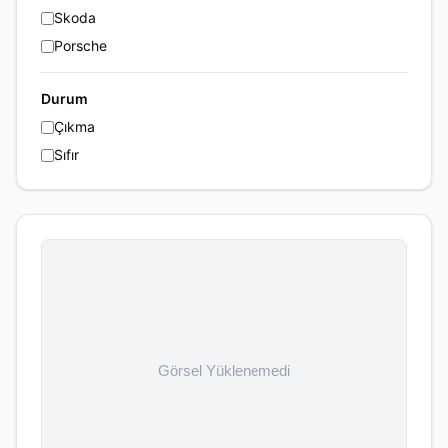
Skoda
Porsche
Durum
Çıkma
Sıfır