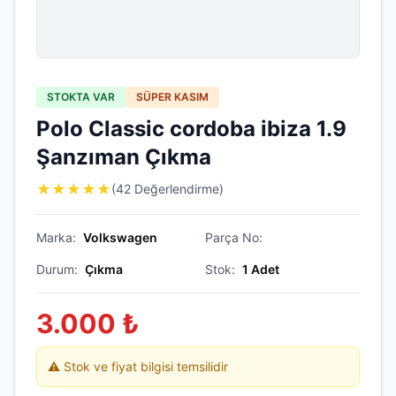
STOKTA VAR
SÜPER KASIM
Polo Classic cordoba ibiza 1.9
Şanzıman Çıkma
★
★
★
★
★
(42 Değerlendirme)
Marka:
Volkswagen
Parça No:
Durum:
Çıkma
Stok:
1
Adet
3.000
₺
⚠️ Stok ve fiyat bilgisi temsilidir