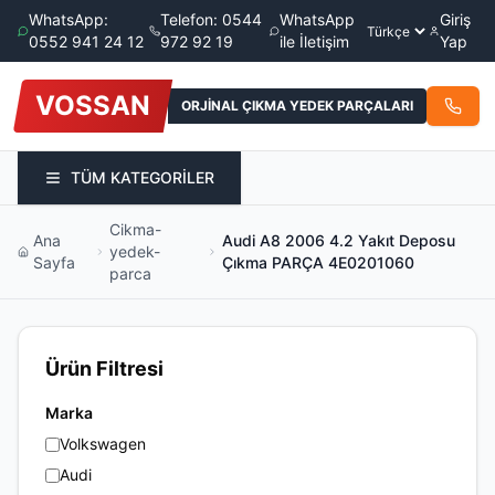
WhatsApp:
Telefon: 0544
WhatsApp
Giriş
0552 941 24 12
972 92 19
ile İletişim
Yap
VOSSAN
ORJİNAL ÇIKMA YEDEK PARÇALARI
TÜM KATEGORİLER
Cikma-
Ana
Audi A8 2006 4.2 Yakıt Deposu
yedek-
Sayfa
Çıkma PARÇA 4E0201060
parca
Ürün Filtresi
Marka
Volkswagen
Audi