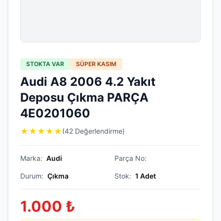
STOKTA VAR
SÜPER KASIM
Audi A8 2006 4.2 Yakıt
Deposu Çıkma PARÇA
4E0201060
★
★
★
★
★
(42 Değerlendirme)
Marka:
Audi
Parça No:
Durum:
Çıkma
Stok:
1
Adet
1.000
₺