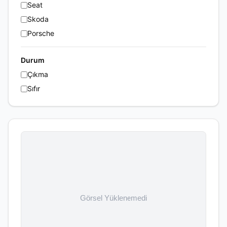
Seat
Skoda
Porsche
Durum
Çıkma
Sıfır