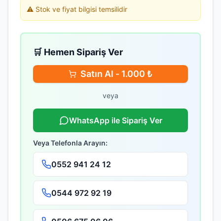
⚠️ Stok ve fiyat bilgisi temsilidir
🛒 Hemen Sipariş Ver
Satın Al -
1.000
₺
veya
WhatsApp ile Sipariş Ver
Veya Telefonla Arayın:
0552 941 24 12
0544 972 92 19