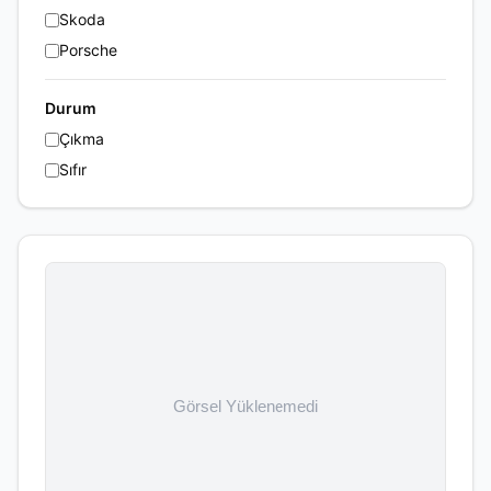
Skoda
Porsche
Durum
Çıkma
Sıfır