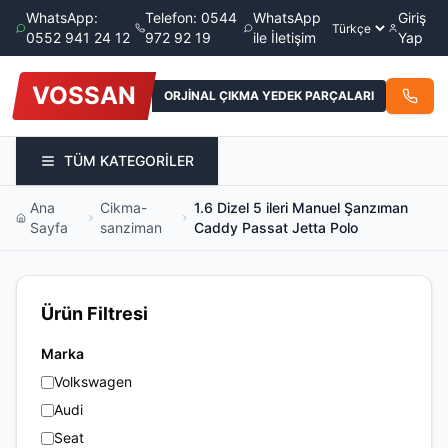
WhatsApp:
Telefon: 0544
WhatsApp
Giriş
0552 941 24 12
972 92 19
ile İletişim
Yap
VOSSAN
ORJİNAL ÇIKMA YEDEK PARÇALARI
TÜM KATEGORİLER
Ana
Cikma-
1.6 Dizel 5 ileri Manuel Şanzıman
Sayfa
sanziman
Caddy Passat Jetta Polo
Ürün Filtresi
Marka
Volkswagen
Audi
Seat