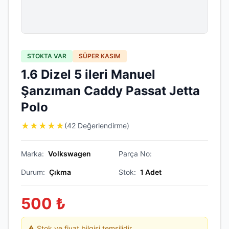
STOKTA VAR
SÜPER KASIM
1.6 Dizel 5 ileri Manuel
Şanzıman Caddy Passat Jetta
Polo
★
★
★
★
★
(42 Değerlendirme)
Marka:
Volkswagen
Parça No:
Durum:
Çıkma
Stok:
1
Adet
500
₺
⚠️ Stok ve fiyat bilgisi temsilidir