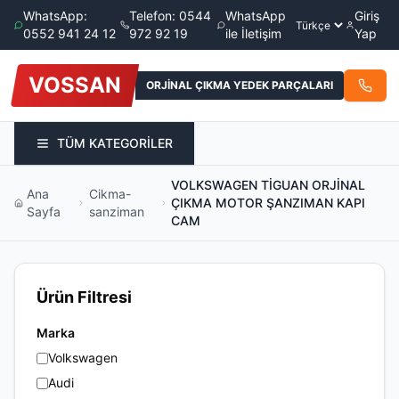
WhatsApp:
Telefon: 0544
WhatsApp
Giriş
0552 941 24 12
972 92 19
ile İletişim
Yap
VOSSAN
ORJİNAL ÇIKMA YEDEK PARÇALARI
TÜM KATEGORİLER
VOLKSWAGEN TİGUAN ORJİNAL
Ana
Cikma-
ÇIKMA MOTOR ŞANZIMAN KAPI
Sayfa
sanziman
CAM
Ürün Filtresi
Marka
Volkswagen
Audi