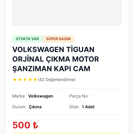
STOKTA VAR
SÜPER KASIM
VOLKSWAGEN TİGUAN
ORJİNAL ÇIKMA MOTOR
ŞANZIMAN KAPI CAM
★
★
★
★
★
(42 Değerlendirme)
Marka:
Volkswagen
Parça No:
Durum:
Çıkma
Stok:
1
Adet
500
₺