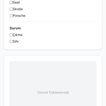
Seat
Skoda
Porsche
Durum
Çıkma
Sıfır