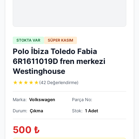
STOKTA VAR
SÜPER KASIM
Polo İbiza Toledo Fabia
6R1611019D fren merkezi
Westinghouse
★
★
★
★
★
(42 Değerlendirme)
Marka:
Volkswagen
Parça No:
Durum:
Çıkma
Stok:
1
Adet
500
₺