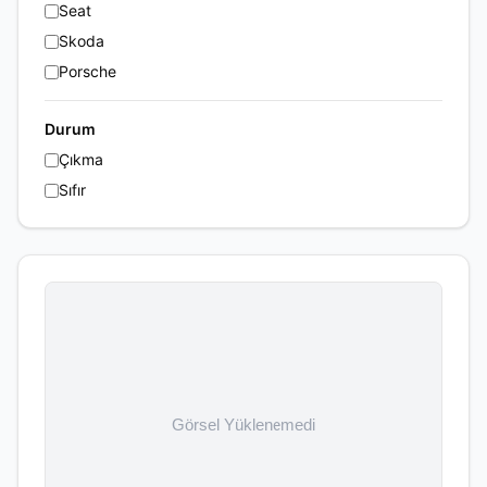
Seat
Skoda
Porsche
Durum
Çıkma
Sıfır