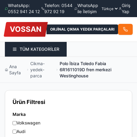
WhatsApp:
Telefon: 0544
WhatsApp
Giriş
0552 941 24 12
972 92 19
ile İletişim
Yap
VOSSAN
ORJİNAL ÇIKMA YEDEK PARÇALARI
TÜM KATEGORİLER
Cikma-
Polo İbiza Toledo Fabia
Ana
yedek-
6R1611019D fren merkezi
Sayfa
parca
Westinghouse
Ürün Filtresi
Marka
Volkswagen
Audi