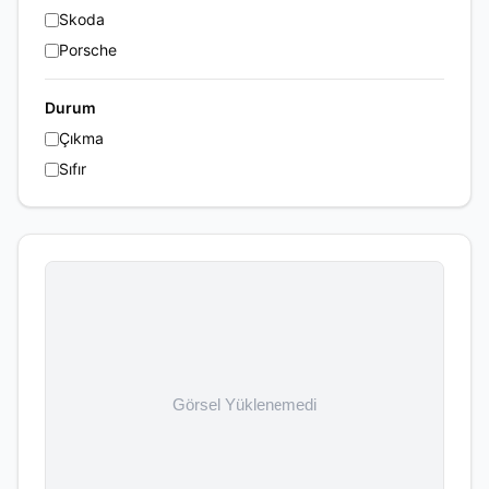
Skoda
Porsche
Durum
Çıkma
Sıfır