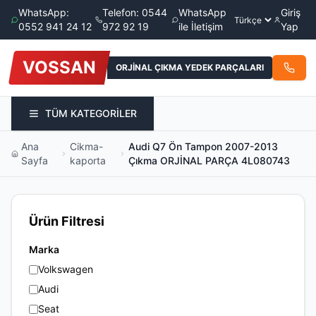
WhatsApp:
Telefon: 0544
WhatsApp
Giriş
0552 941 24 12
972 92 19
ile İletişim
Yap
VOSSAN
ORJİNAL ÇIKMA YEDEK PARÇALARI
TÜM KATEGORİLER
Ana
Cikma-
Audi Q7 Ön Tampon 2007-2013
Sayfa
kaporta
Çıkma ORJİNAL PARÇA 4L080743
Ürün Filtresi
Marka
Volkswagen
Audi
Seat