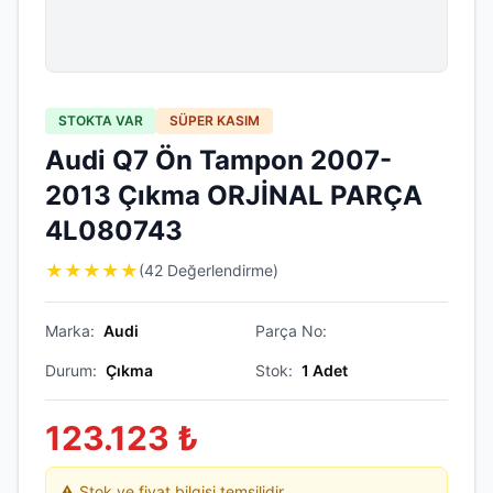
STOKTA VAR
SÜPER KASIM
Audi Q7 Ön Tampon 2007-
2013 Çıkma ORJİNAL PARÇA
4L080743
★
★
★
★
★
(42 Değerlendirme)
Marka:
Audi
Parça No:
Durum:
Çıkma
Stok:
1
Adet
123.123
₺
⚠️ Stok ve fiyat bilgisi temsilidir