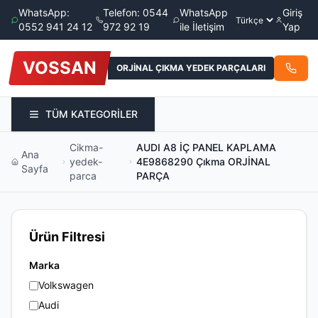
WhatsApp:
Telefon: 0544
WhatsApp
Giriş
0552 941 24 12
972 92 19
ile İletişim
Yap
VOSSAN
ORJİNAL ÇIKMA YEDEK PARÇALARI
TÜM KATEGORİLER
Cikma-
AUDI A8 İÇ PANEL KAPLAMA
Ana
yedek-
4E9868290 Çıkma ORJİNAL
Sayfa
parca
PARÇA
Ürün Filtresi
Marka
Volkswagen
Audi