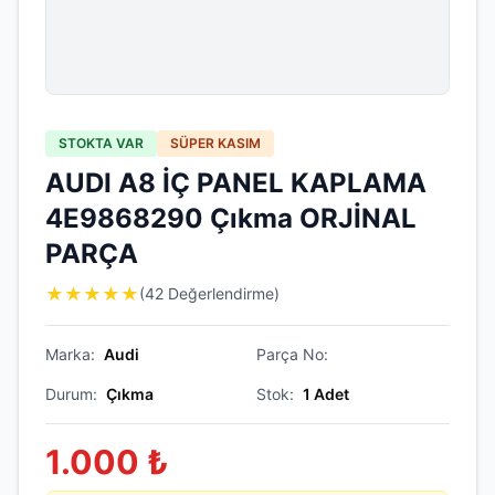
STOKTA VAR
SÜPER KASIM
AUDI A8 İÇ PANEL KAPLAMA
4E9868290 Çıkma ORJİNAL
PARÇA
★
★
★
★
★
(42 Değerlendirme)
Marka:
Audi
Parça No:
Durum:
Çıkma
Stok:
1
Adet
1.000
₺