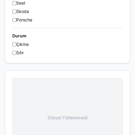
Seat
Skoda
Porsche
Durum
Çıkma
Sıfır