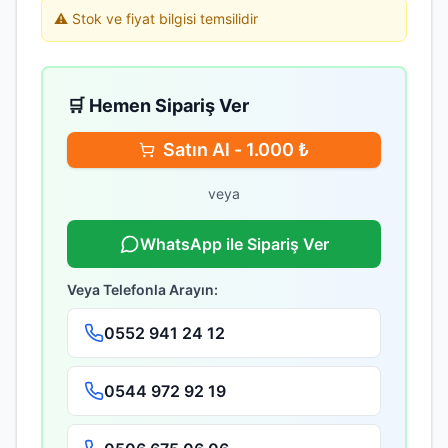
⚠️ Stok ve fiyat bilgisi temsilidir
🛒 Hemen Sipariş Ver
Satın Al -
1.000
₺
veya
WhatsApp ile Sipariş Ver
Veya Telefonla Arayın:
0552 941 24 12
0544 972 92 19