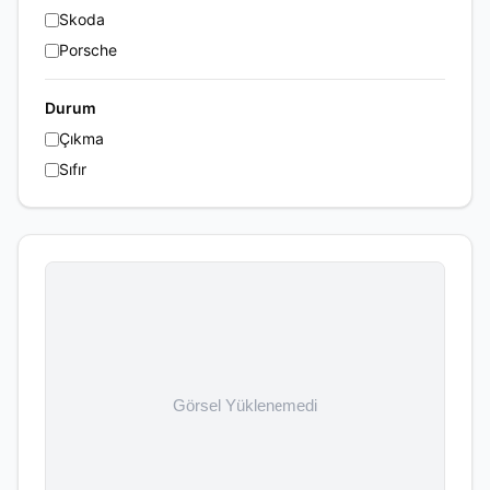
Skoda
Porsche
Durum
Çıkma
Sıfır