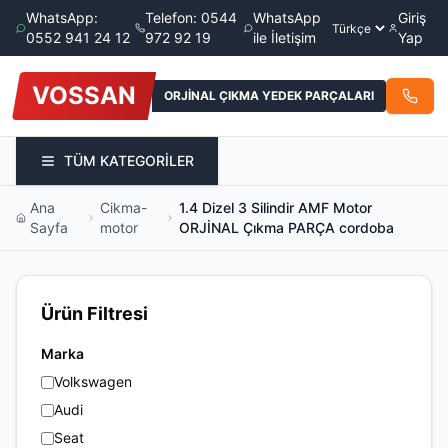
WhatsApp:
Telefon: 0544
WhatsApp
Giriş
0552 941 24 12
972 92 19
ile İletişim
Yap
VOSSAN
ORJİNAL ÇIKMA YEDEK PARÇALARI
TÜM KATEGORİLER
Ana
Cikma-
1.4 Dizel 3 Silindir AMF Motor
Sayfa
motor
ORJİNAL Çıkma PARÇA cordoba
Ürün Filtresi
Marka
Volkswagen
Audi
Seat