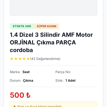
STOKTA VAR
SÜPER KASIM
1.4 Dizel 3 Silindir AMF Motor
ORJİNAL Çıkma PARÇA
cordoba
★
★
★
★
★
(42 Değerlendirme)
Marka:
Seat
Parça No:
Durum:
Çıkma
Stok:
1
Adet
500
₺
⚠️ Stok ve fiyat bilgisi temsilidir