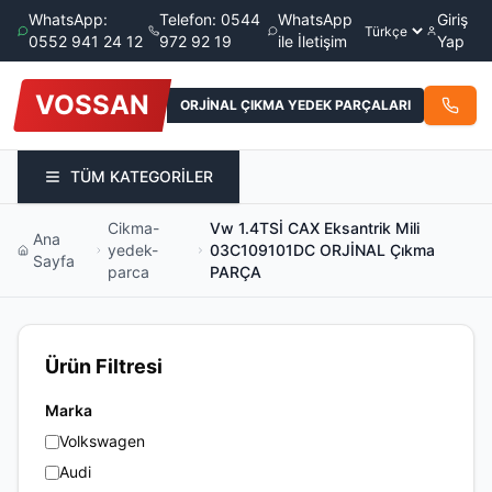
WhatsApp:
Telefon: 0544
WhatsApp
Giriş
0552 941 24 12
972 92 19
ile İletişim
Yap
VOSSAN
ORJİNAL ÇIKMA YEDEK PARÇALARI
TÜM KATEGORİLER
Cikma-
Vw 1.4TSİ CAX Eksantrik Mili
Ana
yedek-
03C109101DC ORJİNAL Çıkma
Sayfa
parca
PARÇA
Ürün Filtresi
Marka
Volkswagen
Audi