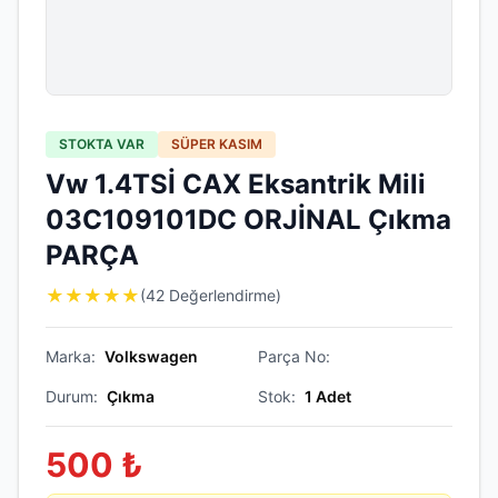
STOKTA VAR
SÜPER KASIM
Vw 1.4TSİ CAX Eksantrik Mili
03C109101DC ORJİNAL Çıkma
PARÇA
★
★
★
★
★
(42 Değerlendirme)
Marka:
Volkswagen
Parça No:
Durum:
Çıkma
Stok:
1
Adet
500
₺