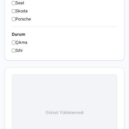
Seat
Skoda
Porsche
Durum
Çıkma
Sıfır