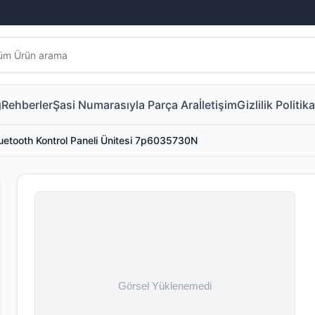
g
Rehberler
Şasi Numarasıyla Parça Ara
İletişim
Gizlilik Politika
uetooth Kontrol Paneli Ünitesi 7p6035730N