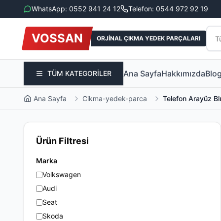
WhatsApp: 0552 941 24 12
Telefon: 0544 972 92 19
VOSSAN
ORJİNAL ÇIKMA YEDEK PARÇALARI
Ana Sayfa
Hakkımızda
Blo
TÜM KATEGORİLER
Ana Sayfa
Cikma-yedek-parca
Telefon Arayüz Bl
Ürün Filtresi
Marka
Volkswagen
Audi
Seat
Skoda