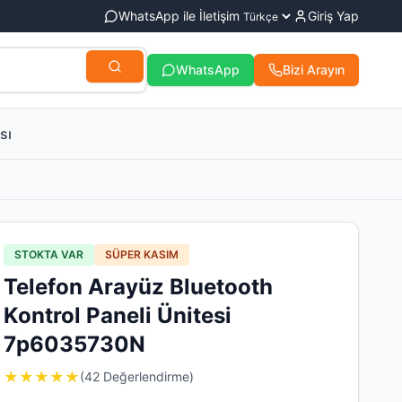
WhatsApp ile İletişim
Giriş Yap
WhatsApp
Bizi Arayın
sı
STOKTA VAR
SÜPER KASIM
Telefon Arayüz Bluetooth
Kontrol Paneli Ünitesi
7p6035730N
★
★
★
★
★
(42 Değerlendirme)