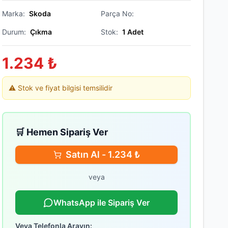
Marka:
Skoda
Parça No:
Durum:
Çıkma
Stok:
1
Adet
1.234
₺
⚠️ Stok ve fiyat bilgisi temsilidir
🛒 Hemen Sipariş Ver
Satın Al -
1.234
₺
veya
WhatsApp ile Sipariş Ver
Veya Telefonla Arayın: