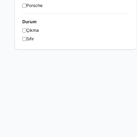
Porsche
Durum
Çıkma
Sıfır