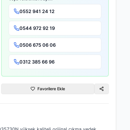
0552 941 24 12
0544 972 92 19
0506 675 06 06
0312 385 66 96
Favorilere Ekle
p6035730N
yüksek kaliteli
orijinal çıkma
yedek