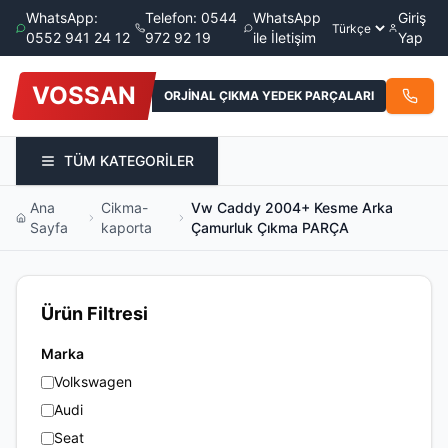
WhatsApp:
Telefon: 0544
WhatsApp
Giriş
0552 941 24 12
972 92 19
ile İletişim
Yap
VOSSAN
ORJİNAL ÇIKMA YEDEK PARÇALARI
TÜM KATEGORİLER
Ana
Cikma-
Vw Caddy 2004+ Kesme Arka
Sayfa
kaporta
Çamurluk Çıkma PARÇA
Ürün Filtresi
Marka
Volkswagen
Audi
Seat