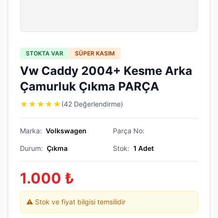
STOKTA VAR
SÜPER KASIM
Vw Caddy 2004+ Kesme Arka
Çamurluk Çıkma PARÇA
★
★
★
★
★
(42 Değerlendirme)
Marka:
Volkswagen
Parça No:
Durum:
Çıkma
Stok:
1
Adet
1.000
₺
⚠️ Stok ve fiyat bilgisi temsilidir