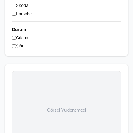
Skoda
Porsche
Durum
Çıkma
Sıfır