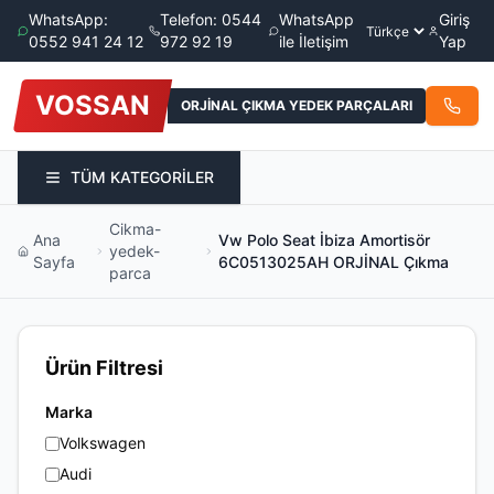
WhatsApp:
Telefon: 0544
WhatsApp
Giriş
0552 941 24 12
972 92 19
ile İletişim
Yap
VOSSAN
ORJİNAL ÇIKMA YEDEK PARÇALARI
TÜM KATEGORİLER
Cikma-
Ana
Vw Polo Seat İbiza Amortisör
yedek-
Sayfa
6C0513025AH ORJİNAL Çıkma
parca
Ürün Filtresi
Marka
Volkswagen
Audi