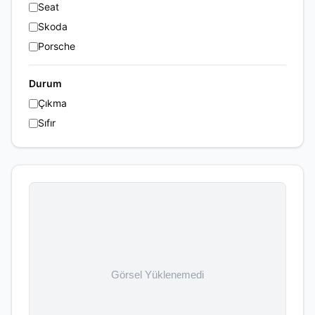
Seat
Skoda
Porsche
Durum
Çıkma
Sıfır