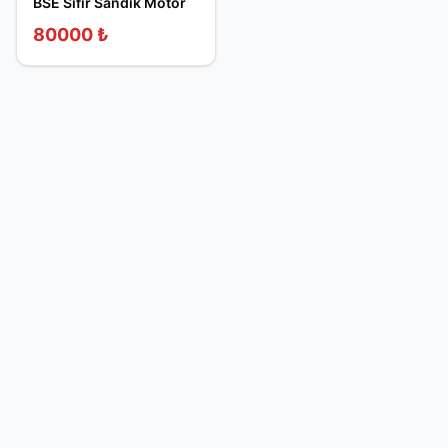
BSE Sıfır Sandık Motor
80000
₺