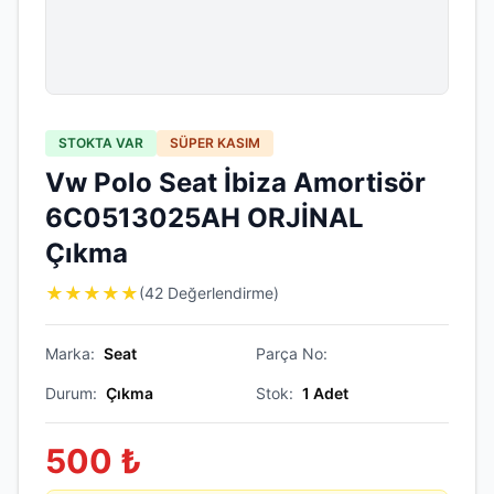
STOKTA VAR
SÜPER KASIM
Vw Polo Seat İbiza Amortisör
6C0513025AH ORJİNAL
Çıkma
★
★
★
★
★
(42 Değerlendirme)
Marka:
Seat
Parça No:
Durum:
Çıkma
Stok:
1
Adet
500
₺