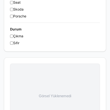
Seat
Skoda
Porsche
Durum
Çıkma
Sıfır