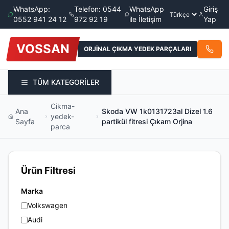
WhatsApp:
Telefon: 0544
WhatsApp
Giriş
0552 941 24 12
972 92 19
ile İletişim
Yap
VOSSAN
ORJİNAL ÇIKMA YEDEK PARÇALARI
TÜM KATEGORİLER
Cikma-
Ana
Skoda VW 1k0131723al Dizel 1.6
yedek-
Sayfa
partikül fitresi Çıkam Orjina
parca
Ürün Filtresi
Marka
Volkswagen
Audi