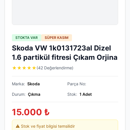
STOKTA VAR
SÜPER KASIM
Skoda VW 1k0131723al Dizel
1.6 partikül fitresi Çıkam Orjina
★
★
★
★
★
(42 Değerlendirme)
Marka:
Skoda
Parça No:
Durum:
Çıkma
Stok:
1
Adet
15.000
₺
⚠️ Stok ve fiyat bilgisi temsilidir